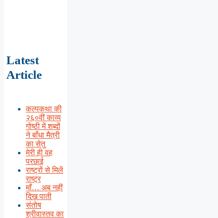
Latest
Article
कल्पकथा की
२६०वीं काव्य
गोष्ठी में शब्दों
ने बाँधा मैत्री
का सेतु
मेरी ही वह
परछाई
राष्ट्रों से मिलें
राष्ट्र
माँ… अब नहीं
दिख पाती
संतोष
श्रीवास्तव का