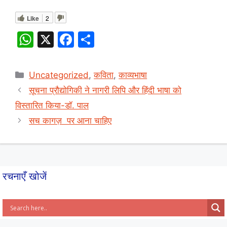
Like
2
W
X
F
S
h
a
h
at
c
ar
Categories
Uncategorized
,
कविता
,
काव्यभाषा
s
e
e
सूचना प्रौद्योगिकी ने नागरी लिपि और हिंदी भाषा को
A
b
विस्तारित किया-डॉ. पाल
p
o
सच कागज़ पर आना चाहिए
p
o
k
रचनाएँ खोजें