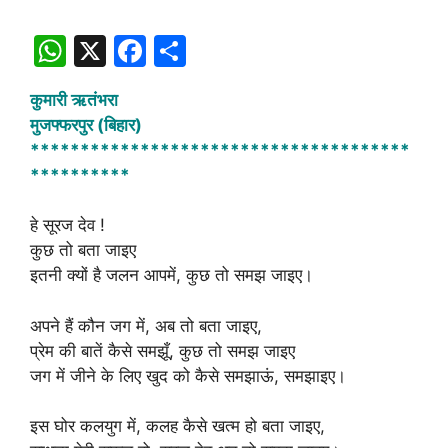
W
X
F
S
h
a
h
कुमारी ऋतंभरा
at
c
ar
मुजफ्फरपुर (बिहार)
s
e
e
**************************************
A
b
**********
p
o
हे सूरज देव !
p
o
कुछ तो बता जाइए
k
इतनी क्यों है जलन आपमें, कुछ तो समझ जाइए।
अपने हैं कौन जग में, अब तो बता जाइए,
प्रेम की बातें कैसे समझूँ, कुछ तो समझ जाइए
जग में जीने के लिए खुद को कैसे समझाऊं, समझाइए।
इस घोर कलयुग में, कलह कैसे खत्म हो बता जाइए,