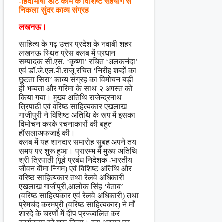
-हिंदीभाषा डॉट कॉम के विशिष्ट सहयोग से
निकला सुंदर काव्य संग्रह
लखनऊ।
साहित्य के गढ़ उत्तर प्रदेश के नवाबी शहर
लखनऊ स्थित प्रेस क्लब में प्रधान
सम्पादक सी.एस. ‘कृष्णा’ रचित ‘अलकनंदा’
एवं डॉ.जे.एल.पी.राजू रचित ‘निरीह शब्दों का
छूटता सिरा’ काव्य संग्रह का विमोचन बड़ी
ही भव्यता और गरिमा के साथ २ अगस्त को
किया गया। मुख्य अतिथि राजेन्द्रनाथ
त्रिपाठी एवं वरिष्ठ साहित्यकार एखलाख
गाजीपुरी ने विशिष्ट अतिथि के रूप में इसका
विमोचन करके रचनाकारों की बहुत
हौंसलाअफजाई की।
क्लब में यह शानदार समारोह सुबह अपने तय
समय पर शुरू हुआ। प्रारम्भ में मुख्य अतिथि
श्री त्रिपाठी (पूर्व प्रबंध निदेशक -भारतीय
जीवन बीमा निगम) एवं विशिष्ट अतिथि और
वरिष्ठ साहित्यकार तथा रेलवे अधिकारी
एखलाख गाजीपुरी,आलोक सिंह ‘बेताब’
(वरिष्ठ साहित्यकार एवं रेलवे अधिकारी) तथा
प्रेमचंद करमपुरी (वरिष्ठ साहित्यकार) ने माँ
शारदे के चरणों में दीप प्रज्ज्वलित कर