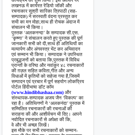
कार्यक्रम को शुरू किया। इस अवसर पर
लखनऊ में कार्यरत रेडियो जॉकी और
रचनाकार सुश्री सारिका त्रिपाठी (सह-
सम्पादक) ने सरस्वती वंदना प्रस्तुत कर
सभी का मन मोहा,साथ ही रोचक अंदाज में
संचालन भी किया।
पुस्तक ‘अलकनन्दा’ के सम्पादक सी.एस.
‘कृष्णा’ ने संचालन करते हुए पुस्तक की पूर्ण
जानकारी सभी को दी,साथ ही अतिथियों का
मल्यार्पण और अंगवस्त्र भेंट कर अभिवादन
एवं सम्मान भी किया। सम्पादक ने उपस्थित
प्रबुद्धजनों को बताया कि,पुस्तक में विविध
प्रान्तों के वरिष्ठ और नवांकुर ४८ रचनाकारों
की ग़ज़ल सहित कविता,गीत और अन्य
विधाओं में कृतियों को सहेजा गया है,जिसमें
सम्पादन एवं प्रचार में पूर्ण सहयोग लोकप्रिय
पोर्टल हिंदीभाषा डॉट कॉम
(www.hindibhashaa.com)
और
संस्थापक-सम्पादक अजय जैन ‘विकल्प’ का
रहा है। अतिथिगणों ने ‘अलकनंदा’ पुस्तक में
सम्मिलित रचनाकारों की रचनाओं की
सराहना की और आशीर्वचन भी दिए। आपने
नवोदित रचनाकारों से अपेक्षा की कि,
वे और भी अच्छा लिखें।
इस मौके पर सभी रचनाकारों को सम्मान-