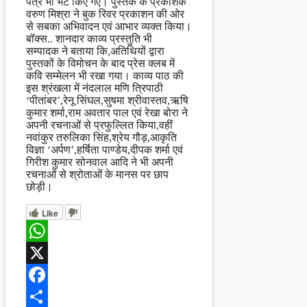
पत्र भी भेंट किए गए। पुस्तक के प्रकाशक
वरुण मिश्रा ने बुक रिवर प्रकाशन की ओर
से सबका अभिवादन एवं आभार व्यक्त किया।
बॉक्स.. शानदार काव्य प्रस्तुति भी
सम्पादक ने बताया कि,अतिथियों द्वारा
पुस्तकों के विमोचन के बाद प्रेस क्लब में
कवि सम्मेलन भी रखा गया। काव्य पाठ की
इस श्रंखला में नंदलाल मणि त्रिपाठी
‘पीतांबर’,रेनू सिंघल,सुषमा श्रीवास्तव,ऋषि
कुमार शर्मा,राम अवतार पाल एवं रेखा बोरा ने
अपनी रचनाओं से प्रफुल्लित किया,वहीं
नवांकुर तरुलिका सिंह,श्रेय गौड़,आकृति
विज्ञा ‘अर्पण’,हर्षिता पाण्डेय,दीपक शर्मा एवं
गिरीश कुमार सोनवाल आदि ने भी अपनी
रचनाओं से श्रोताओं के मानस पर छाप
छोड़ी।
Like
WhatsApp
X
Facebook