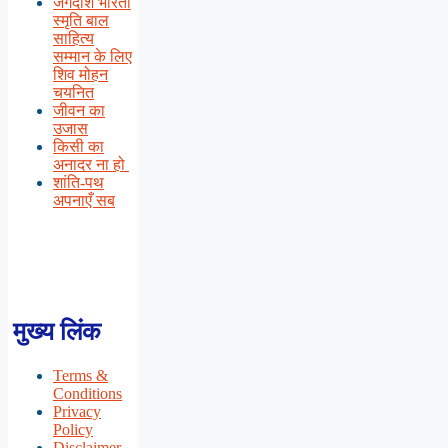
जगदीश भारती
स्मृति बाल
साहित्य
सम्मान के लिए
शिव मोहन
चयनित
जीवन का
उजास
किसी का
अनादर ना हो
शांति-पथ
अपनाएँ सब
मुख्य लिंक
Terms &
Conditions
Privacy
Policy
Disclaimer