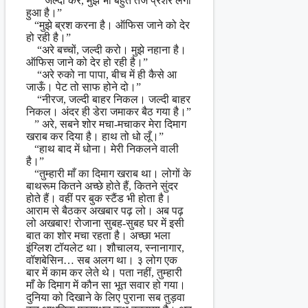
” जल्दी कर, मुझे भी बहुत तेज प्रैशर लगा
हुआ है।”
“मुझे ब्रश करना है। ऑफिस जाने को देर
हो रही है।”
“अरे बच्चों, जल्दी करो। मुझे नहाना है।
ऑफिस जाने को देर हो रही है।”
“अरे रुको ना पापा, बीच में ही कैसे आ
जाऊँ। पेट तो साफ होने दो।”
“नीरज, जल्दी बाहर निकल। जल्दी बाहर
निकल। अंदर ही डेरा जमाकर बैठ गया है।”
” अरे, सबने शोर मचा-मचाकर मेरा दिमाग
खराब कर दिया है। हाथ तो धो लूँ।”
“हाथ बाद में धोना। मेरी निकलने वाली
है।”
“तुम्हारी माँ का दिमाग खराब था। लोगों के
बाथरूम कितने अच्छे होते हैं, कितने सुंदर
होते हैं। वहीं पर बुक स्टैंड भी होता है।
आराम से बैठकर अखबार पढ़ लो। अब पढ़
लो अखबार! रोजाना सुबह-सुबह घर में इसी
बात का शोर मचा रहता है। अच्छा भला
इंग्लिश टॉयलेट था। शौचालय, स्नानागार,
वॉशबेसिन… सब अलग था। ३ लोग एक
बार में काम कर लेते थे। पता नहीं, तुम्हारी
माँ के दिमाग में कौन सा भूत सवार हो गया।
दुनिया को दिखाने के लिए पुराना सब तुड़वा