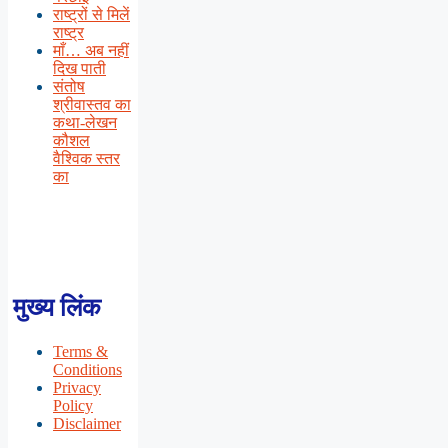
राष्ट्रों से मिलें
राष्ट्र
माँ… अब नहीं
दिख पाती
संतोष
श्रीवास्तव का
कथा-लेखन
कौशल
वैश्विक स्तर
का
मुख्य लिंक
Terms &
Conditions
Privacy
Policy
Disclaimer