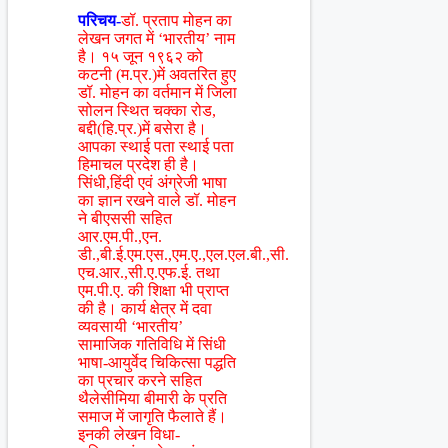
परिचय-
डॉ. प्रताप मोहन का
लेखन जगत में ‘भारतीय’ नाम
है। १५ जून १९६२ को
कटनी (म.प्र.)में अवतरित हुए
डॉ. मोहन का वर्तमान में जिला
सोलन स्थित चक्का रोड,
बद्दी(हि.प्र.)में बसेरा है।
आपका स्थाई पता स्थाई पता
हिमाचल प्रदेश ही है।
सिंधी,हिंदी एवं अंग्रेजी भाषा
का ज्ञान रखने वाले डॉ. मोहन
ने बीएससी सहित
आर.एम.पी.,एन.
डी.,बी.ई.एम.एस.,एम.ए.,एल.एल.बी.,सी.
एच.आर.,सी.ए.एफ.ई. तथा
एम.पी.ए. की शिक्षा भी प्राप्त
की है। कार्य क्षेत्र में दवा
व्यवसायी ‘भारतीय’
सामाजिक गतिविधि में सिंधी
भाषा-आयुर्वेद चिकित्सा पद्धति
का प्रचार करने सहित
थैलेसीमिया बीमारी के प्रति
समाज में जागृति फैलाते हैं।
इनकी लेखन विधा-