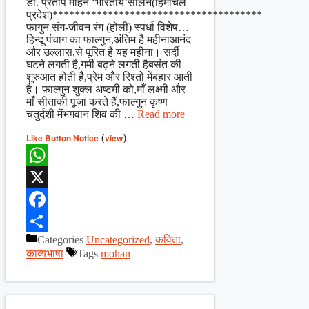
डॉ. प्रताप मोहन ‘भारतीय’सोलन(हिमाचल
प्रदेश)**************************************
फागुन संग-जीवन रंग (होली) स्पर्धा विशेष…
हिन्दू पंचाग का फाल्गुन,अंतिम है महीनाआनंद
और उल्लास,से पूरित है यह महीना। सर्दी
घटने लगती है,गर्मी बढ़ने लगती हैबसंत की
शुरुआत होती है,प्रेम और रिश्तों मेंबहार आती
है। फाल्गुन शुक्ल अष्टमी को,माँ लक्ष्मी और
माँ सीताकी पूजा करते हैं,फाल्गुन कृष्ण
चतुर्दशी मेंभगवान शिव की …
Read more
Like Button Notice
(
view
)
WhatsApp
X
Facebook
Categories
Uncategorized
,
कविता
,
Share
काव्यभाषा
Tags
mohan