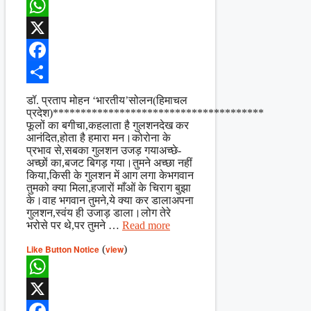
WhatsApp
X
Facebook
Share
डॉ. प्रताप मोहन ‘भारतीय’सोलन(हिमाचल
प्रदेश)**************************************
फूलों का बगीचा,कहलाता है गुलशनदेख कर
आनंदित,होता है हमारा मन।कोरोना के
प्रभाव से,सबका गुलशन उजड़ गयाअच्छे-
अच्छों का,बजट बिगड़ गया।तुमने अच्छा नहीं
किया,किसी के गुलशन में आग लगा केभगवान
तुमको क्या मिला,हजारों माँओं के चिराग बुझा
के।वाह भगवान तुमने,ये क्या कर डालाअपना
गुलशन,स्वंय ही उजाड़ डाला।लोग तेरे
भरोसे पर थे,पर तुमने …
Read more
Like Button Notice
(
view
)
WhatsApp
X