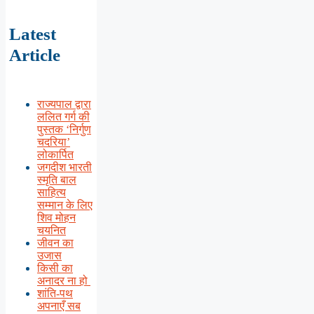
Latest
Article
राज्यपाल द्वारा
ललित गर्ग की
पुस्तक ‘निर्गुण
चदरिया’
लोकार्पित
जगदीश भारती
स्मृति बाल
साहित्य
सम्मान के लिए
शिव मोहन
चयनित
जीवन का
उजास
किसी का
अनादर ना हो
शांति-पथ
अपनाएँ सब