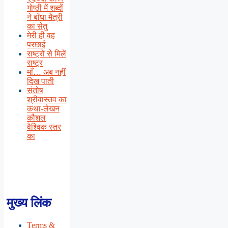
गोष्ठी में शब्दों
ने बाँधा मैत्री
का सेतु
मेरी ही वह
परछाई
राष्ट्रों से मिलें
राष्ट्र
माँ… अब नहीं
दिख पाती
संतोष
श्रीवास्तव का
कथा-लेखन
कौशल
वैश्विक स्तर
का
मुख्य लिंक
Terms &