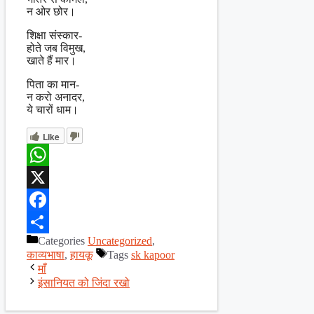
न ओर छोर।
शिक्षा संस्कार-
होते जब विमुख,
खाते हैं मार।
पिता का मान-
न करो अनादर,
ये चारों धाम।
Like
WhatsApp
X
Facebook
Categories
Uncategorized
,
Share
काव्यभाषा
,
हायकू
Tags
sk kapoor
माँ
इंसानियत को जिंदा रखो