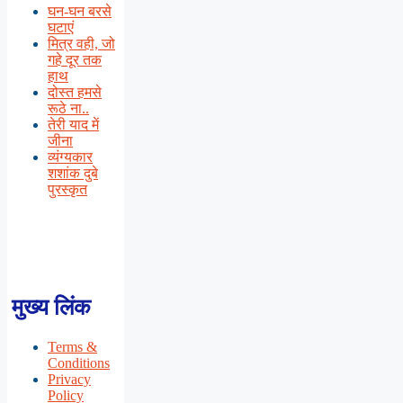
घन-घन बरसे
घटाएं
मित्र वही, जो
गहे दूर तक
हाथ
दोस्त हमसे
रूठे ना..
तेरी याद में
जीना
व्यंग्यकार
शशांक दुबे
पुरस्कृत
मुख्य लिंक
Terms &
Conditions
Privacy
Policy