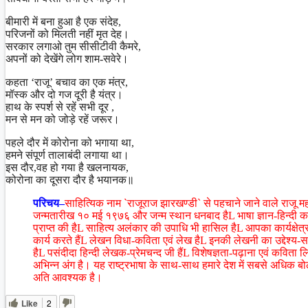
बीमारी में बना हुआ है एक संदेह,
परिजनों को मिलती नहीं मृत देह।
सरकार लगाओ तुम सीसीटीवी कैमरे,
अपनों को देखेंगे लोग शाम-सवेरे।
कहता ‘राजू’ बचाव का एक मंत्र,
मॉस्क और दो गज दूरी है यंत्र।
हाथ के स्पर्श से रहें सभी दूर ,
मन से मन को जोड़े रहें जरूर।
पहले दौर में कोरोना को भगाया था,
हमने संपूर्ण तालाबंदी लगाया था।
इस दौर,वह हो गया है खलनायक,
कोरोना का दूसरा दौर है भयानक॥
परिचय–
साहित्यिक नाम `राजूराज झारखण्डी` से पहचाने जाने वाले राजू म
जन्मतारीख १० मई १९७६ और जन्म स्थान धनबाद हैL भाषा ज्ञान-हिन्दी का 
प्राप्त की हैL साहित्य अलंकार की उपाधि भी हासिल हैL आपका कार्यक्षेत
कार्य करते हैंL लेखन विधा-कविता एवं लेख हैL इनकी लेखनी का उद्देश्
हैL पसंदीदा हिन्दी लेखक-प्रेमचन्द जी हैंL विशेषज्ञता-पढ़ाना एवं कविता
अभिन्न अंग है। यह राष्ट्रभाषा के साथ-साथ हमारे देश में सबसे अधिक
अति आवश्यक है।
Like
2