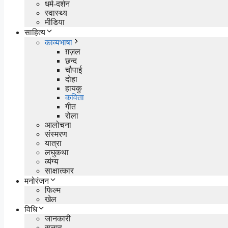
धर्म-दर्शन
स्वास्थ्य
मीडिया
साहित्य
काव्यभाषा
ग़ज़ल
छन्द
चौपाई
दोहा
हायकु
कविता
गीत
रोला
आलोचना
संस्मरण
यात्रा
लघुकथा
व्यंग्य
साक्षात्कार
मनोरंजन
फिल्म
खेल
विधि
जानकारी
सलाह