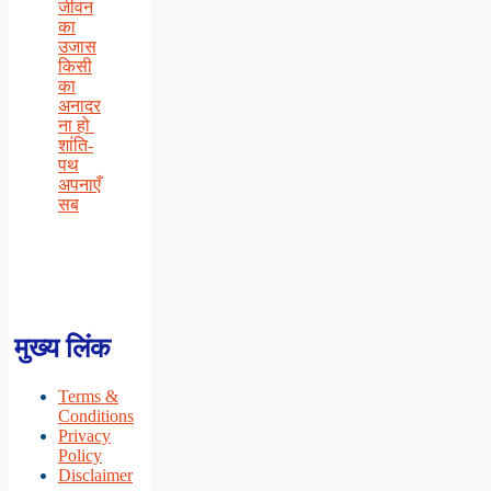
जीवन
का
उजास
किसी
का
अनादर
ना हो
शांति-
पथ
अपनाएँ
सब
मुख्य लिंक
Terms &
Conditions
Privacy
Policy
Disclaimer