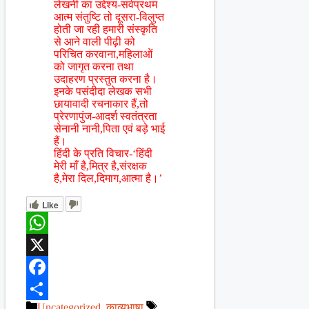
लेखनी का उद्देश्य-सर्वप्रथम
आत्म संतुष्टि तो दूसरा-विलुप्त
होती जा रही हमारी संस्कृति
से आने वाली पीढ़ी को
परिचित करवाना,महिलाओं
को जागृत करना तथा
उदाहरण प्रस्तुत करना है।
इनके पसंदीदा लेखक सभी
छायावादी रचनाकार हैं,तो
प्रेरणापुंज-आदर्श स्वतंत्रता
सेनानी नानी,पिता एवं बड़े भाई
हैं।
हिंदी के प्रति विचार-‘हिंदी
मेरी माँ है,मित्र है,संरक्षक
है,मेरा दिल,दिमाग,आत्मा है।’
Like
WhatsApp
X
Facebook
Categories
Tags
Uncategorized
,
काव्यभाषा