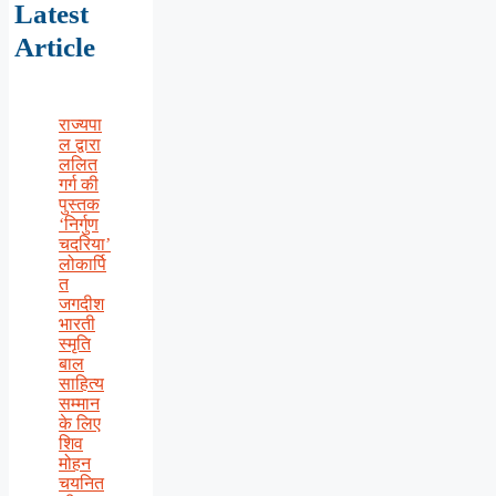
Latest
Article
राज्यपा
ल द्वारा
ललित
गर्ग की
पुस्तक
‘निर्गुण
चदरिया’
लोकार्पि
त
जगदीश
भारती
स्मृति
बाल
साहित्य
सम्मान
के लिए
शिव
मोहन
चयनित