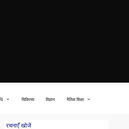
धि
चिकित्सा
विज्ञान
नैतिक शिक्षा
रचनाएँ खोजें