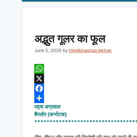
अद्भुत गूलर का फूल
June 5, 2026
by
hindibhashaa lekhak
W
h
X
a
F
पद्मा अग्रवाल
t
a
S
बैंगलोर (कर्नाटक)
s
c
h
*********************************
A
e
a