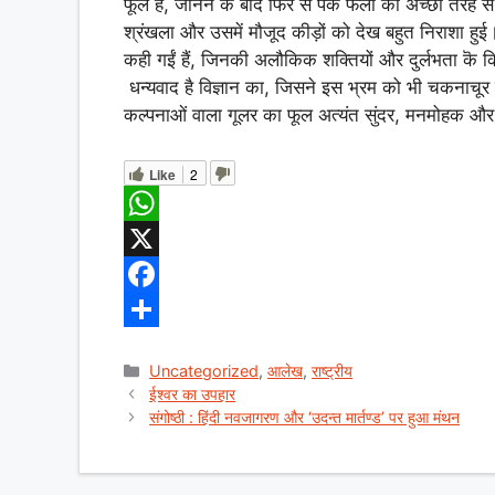
फूल हैं, जानने के बाद फिर से पके फलों को अच्छी तरह से 
श्रंखला और उसमें मौजूद कीड़ों को देख बहुत निराशा हुई
कही गईं हैं, जिनकी अलौकिक शक्तियों और दुर्लभता कॆ कि
धन्यवाद है विज्ञान का, जिसने इस भ्रम को भी चकनाचूर
कल्पनाओं वाला गूलर का फूल अत्यंत सुंदर, मनमोहक 
Like
2
W
h
X
a
F
t
a
S
Categories
Uncategorized
,
आलेख
,
राष्ट्रीय
s
c
h
ईश्वर का उपहार
A
e
a
संगोष्ठी : हिंदी नवजागरण और ‘उदन्त मार्तण्ड’ पर हुआ मंथन
p
b
r
p
o
e