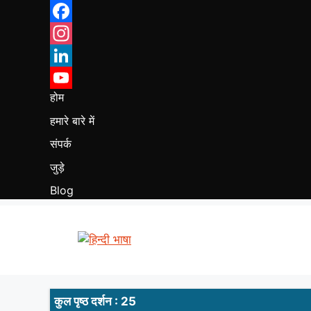
Skip
to
Facebook
content
Instagram
LinkedIn
होम
YouTube
हमारे बारे में
संपर्क
जुड़े
Blog
कुल पृष्ठ दर्शन : 25