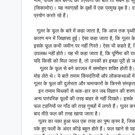
p
b
r
नीम, पीपल और बरगद की त्रिवेणी की बात तो सबने ही सुनी 
(सिकामोर)। यह नवग्रहों के वृक्षों में एक प्रमुख वृक्ष है। 
p
o
e
प्रयोग करते रहे हैं।
o
k
गूलर के फूल के बारे में कहा जाता है, कि आज तक पृथ्व
कारण मन में जिज्ञासा हुई। ऐसा कहा जाता है, कि गूलर के 
इसके फूल कभी जमीन पर नहीं गिरते। ऐसा भी कहते हैं, कि
उपलब्ध नहीं होते। यह भी कहा जाता है, कि पूर्णिमा की र
यदि किसी को मिल जाता है, तो उनकी हर इच्छा पूरी हो ज
गूलर के फूल से बने काजल में सम्मोहन शक्ति होती है
मोह लेते थे। ये बातें तमाम किंवदंतियों और लोककथाओं में
गूलर के फूल की दुर्लभता और चमत्कारों के किस्से संस्कृत
इन तमाम मिथकों से थक-हार कर जब विज्ञान की शरण में प
अन्य पारंपरिक फूलों की तरह बाहर से नहीं दिखते। इसके 
फल टहनियों पर गाँठ की तरह गुच्छों में लगते हैं। गूलर
बाद मीठे फल की तरह खाया जाता है।
गूलर का पका हुआ फल एक तरह का पुष्प क्रम है, जिसके अं
पके हुए फलों के अंदर कीड़े बहुत होते हैं। फल खाने से प