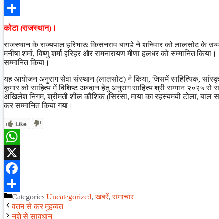
Facebook
Share
कोटा (राजस्थान)।
राजस्थान के राज्यपाल हरिभाऊ किसनराव बागडे ने शनिवार को लालसोट के उच्व मा
मनीषा शर्मा, विष्णु शर्मा हरिहर और रामनारायण मीणा हलधर को सम्मानित किया। १
सम्मानित किया।
यह आयोजन अनुराग सेवा संस्थान (लालसोट) ने किया, जिसमें साहित्यिक, सांस्कृति
कुमार को साहित्य में विशिष्ट अवदान हेतु अनुराग साहित्य श्री सम्मान २०२५ से 
अखिलेश निगम, श्रीमती शील कौशिक (सिरसा, माया का रहस्यमयी टोला, बाल साहित्
कर सम्मानित किया गया।
Like
WhatsApp
X
Facebook
Categories
Uncategorized
,
खबरें
,
समाचार
Share
वतन से कर मुहब्बत
नशे से सावधान