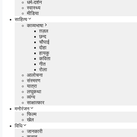
धर्म-दर्शन
स्वास्थ्य
मीडिया
साहित्य
काव्यभाषा
ग़ज़ल
छन्द
चौपाई
दोहा
हायकु
कविता
गीत
रोला
आलोचना
संस्मरण
यात्रा
लघुकथा
व्यंग्य
साक्षात्कार
मनोरंजन
फिल्म
खेल
विधि
जानकारी
सलाह