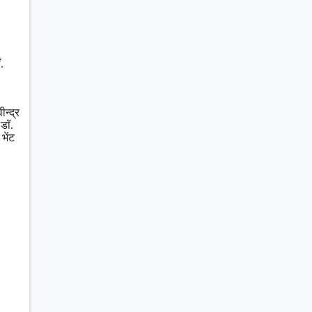
.
न्द्र
 डॉ.
भेंट