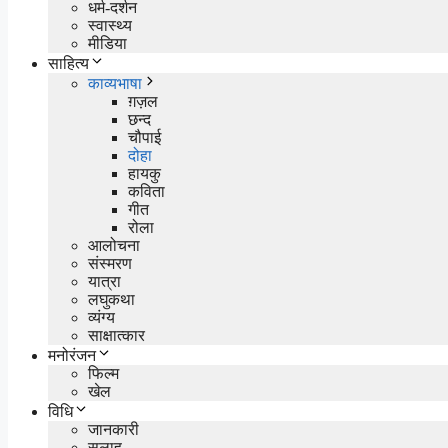
धर्म-दर्शन
स्वास्थ्य
मीडिया
साहित्य
काव्यभाषा
ग़ज़ल
छन्द
चौपाई
दोहा
हायकु
कविता
गीत
रोला
आलोचना
संस्मरण
यात्रा
लघुकथा
व्यंग्य
साक्षात्कार
मनोरंजन
फिल्म
खेल
विधि
जानकारी
सलाह