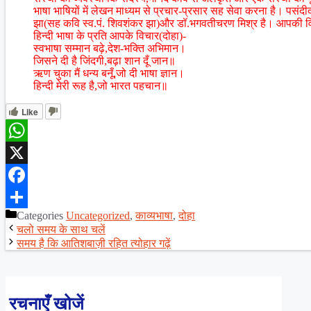
भाषा भाषियों में लेखन माध्यम से प्रचार-प्रसार सह सेवा करना है। पसंदीदा
झा(सह कवि स्व.पं. शिवशंकर झा)और डॉ.भगवतीचरण मिश्र है। आपकी विश
हिन्दी भाषा के प्रति आपके विचार(दोहा)-
स्वभाषा सम्मान बढ़े,देश-भक्ति अभिमान।
जिसने दी है जिंदगी,बढ़ा शान दूँ जान॥
ऋण चुका मैं धन्य बनूँ,जो दी भाषा ज्ञान।
हिन्दी मेरी रूह है,जो भारत पहचान॥
Like
WhatsApp
X
Facebook
Categories
Uncategorized
,
काव्यभाषा
,
दोहा
Share
चलो समय के साथ चलें
समय है कि आतिशबाज़ी रहित त्योहार गढ़ें
रचनाएँ खोजें