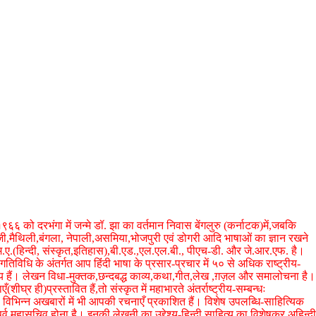
६ को दरभंगा में जन्मे डॉ. झा का वर्तमान निवास बेंगलुरु (कर्नाटक)में,जबकि
ेजी,मैथिली,बंगला, नेपाली,असमिया,भोजपुरी एवं डोगरी आदि भाषाओं का ज्ञान रखने
 एम.ए.(हिन्दी, संस्कृत,इतिहास),बी.एड.,एल.एल.बी., पीएच-डी. और जे.आर.एफ. है।
गतिविधि के अंतर्गत आप हिंंदी भाषा के प्रसार-प्रचार में ५० से अधिक राष्ट्रीय-
िय हैं। लेखन विधा-मुक्तक,छन्दबद्ध काव्य,कथा,गीत,लेख ,ग़ज़ल और समालोचना है।
शीघ्र ही)प्रस्तावित हैं,तो संस्कृत में महाभारते अंतर्राष्ट्रीय-सम्बन्धः
 विभिन्न अखबारों में भी आपकी रचनाएँ प्रकाशित हैं। विशेष उपलब्धि-साहित्यिक
व महासचिव होना है। इनकी लेखनी का उद्देश्य-हिन्दी साहित्य का विशेषकर अहिन्दी