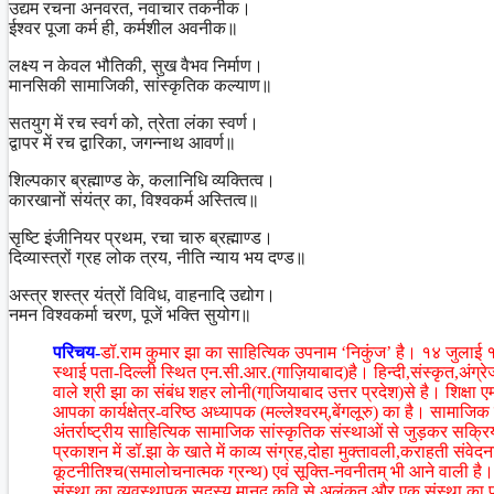
उद्यम रचना अनवरत, नवाचार तकनीक।
ईश्वर पूजा कर्म ही, कर्मशील अवनीक॥
लक्ष्य न केवल भौतिकी, सुख वैभव निर्माण।
मानसिकी सामाजिकी, सांस्कृतिक कल्याण॥
सतयुग में रच स्वर्ग को, त्रेता लंका स्वर्ण।
द्वापर में रच द्वारिका, जगन्नाथ आवर्ण॥
शिल्पकार ब्रह्माण्ड के, कलानिधि व्यक्तित्व।
कारखानों संयंत्र का, विश्वकर्म अस्तित्व॥
सृष्टि इंजीनियर प्रथम, रचा चारु ब्रह्माण्ड।
दिव्यास्त्रों ग्रह लोक त्रय, नीति न्याय भय दण्ड॥
अस्त्र शस्त्र यंत्रों विविध, वाहनादि उद्योग।
नमन विश्वकर्मा चरण, पूजें भक्ति सुयोग॥
परिचय-
डॉ.राम कुमार झा का साहित्यिक उपनाम ‘निकुंज’ है। १४ जुलाई १९६
स्थाई पता-दिल्ली स्थित एन.सी.आर.(गाज़ियाबाद)है। हिन्दी,संस्कृत,अंग्र
वाले श्री झा का संबंध शहर लोनी(गाजि़याबाद उत्तर प्रदेश)से है। शिक्षा
आपका कार्यक्षेत्र-वरिष्ठ अध्यापक (मल्लेश्वरम्,बेंगलूरु) का है। सामाजिक 
अंतर्राष्ट्रीय साहित्यिक सामाजिक सांस्कृतिक संस्थाओं से जुड़कर सक्र
प्रकाशन में डॉ.झा के खाते में काव्य संग्रह,दोहा मुक्तावली,कराहती संवेदनाएँ(
कूटनीतिश्च(समालोचनात्मक ग्रन्थ) एवं सूक्ति-नवनीतम् भी आने वाली है।
संस्था का व्यवस्थापक सदस्य,मानद कवि से अलंकृत और एक संस्था का पूर्