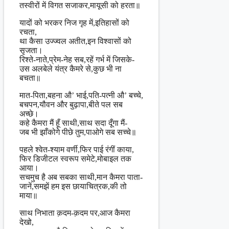
तस्वीरों में विगत सजाकर,मायूसी को हरता॥
यादों को भरकर निज गृह में,इतिहासों को
रचता,
था कैसा उज्ज्वल अतीत,इन विश्वासों को
सृजता।
रिश्ते-नाते,प्रेम-नेह सब,रहें गर्भ में जिसके-
उस अलबेले यंत्र कैमरे से,कुछ भी ना
बचता॥
मात-पिता,बहना औ’ भाई,पति-पत्नी औ’ बच्चे,
बचपन,यौवन और बुढ़ापा,बीते पल सब
अच्छे।
कहे कैमरा मैं हूँ साथी,साथ सदा दूँगा मैं-
जब भी झाँकोगे पीछे तुम,पाओगे सब सच्चे॥
पहले श्वेत-श्याम वर्णी,फिर पाई रंगीं काया,
फिर डिजीटल स्वरूप समेटे,मोबाइल तक
आया।
सचमुच है अब सबका साथी,मान कैमरा पाता-
जानें,समझें हम इस छायाचित्रक,की तो
माया॥
साथ निभाता क़दम-क़दम पर,आज कैमरा
देखो,