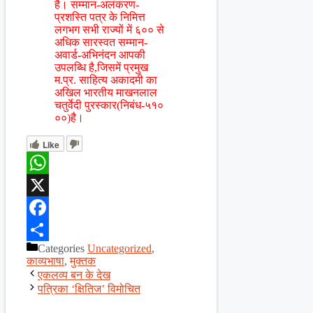
है। सम्मान-अलंकरण-
प्रशस्ति पत्र के निमित्त
लगभग सभी राज्यों में ६०० से
अधिक सारस्वत सम्मान-
अवार्ड-अभिनंदन आपकी
उपलब्धि है,जिसमें प्रमुख
म.प्र. साहित्य अकादमी का
अखिल भारतीय माखनलाल
चतुर्वेदी पुरस्कार(निबंध-५१०
००)है।
Like
WhatsApp
X
Facebook
Categories
Uncategorized
,
Share
काव्यभाषा
,
मुक्तक
एकलव्य बन के देख
पत्रिका ‘क्षितिज’ विमोचित