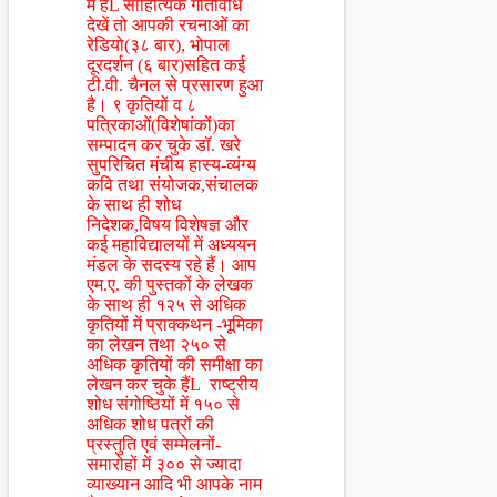
में हैंL साहित्यिक गतिविधि
देखें तो आपकी रचनाओं का
रेडियो(३८ बार), भोपाल
दूरदर्शन (६ बार)सहित कई
टी.वी. चैनल से प्रसारण हुआ
है। ९ कृतियों व ८
पत्रिकाओं(विशेषांकों)का
सम्पादन कर चुके डॉ. खरे
सुपरिचित मंचीय हास्य-व्यंग्य
कवि तथा संयोजक,संचालक
के साथ ही शोध
निदेशक,विषय विशेषज्ञ और
कई महाविद्यालयों में अध्ययन
मंडल के सदस्य रहे हैं। आप
एम.ए. की पुस्तकों के लेखक
के साथ ही १२५ से अधिक
कृतियों में प्राक्कथन -भूमिका
का लेखन तथा २५० से
अधिक कृतियों की समीक्षा का
लेखन कर चुके हैंL राष्ट्रीय
शोध संगोष्ठियों में १५० से
अधिक शोध पत्रों की
प्रस्तुति एवं सम्मेलनों-
समारोहों में ३०० से ज्यादा
व्याख्यान आदि भी आपके नाम