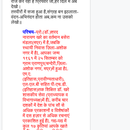
राज कर रहा है प्रियवर जो,हर दिल में अब
देखो।
तस्वीरों में सजा हुआ है,संग्रह बन इठलाता-
वंदन-अभिनंदन होता अब,कम ना उसको
लेखो॥
परिचय–
प्रो.(डॉ.)शरद
नारायण खरे का वर्तमान बसेरा
मंडला(मप्र) में है,जबकि
स्थायी निवास ज़िला-अशोक
नगर में हैL आपका जन्म
१९६१ में २५ सितम्बर को
ग्राम प्राणपुर(चन्देरी,ज़िला-
अशोक नगर, मप्र)में हुआ हैL
एम.ए.
(इतिहास,प्रावीण्यताधारी),
एल-एल.बी सहित पी-एच.डी.
(इतिहास)तक शिक्षित डॉ. खरे
शासकीय सेवा (प्राध्यापक व
विभागाध्यक्ष)में हैंL करीब चार
दशकों में देश के पांच सौ से
अधिक प्रकाशनों व विशेषांकों
में दस हज़ार से अधिक रचनाएं
प्रकाशित हुई हैंL गद्य-पद्य में
कुल १७ कृतियां आपके खाते