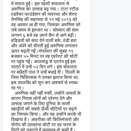
में सफल हुईं। इस पहली सफलता से
अरुणिमा का उत्साह बढ़ गया। टाटा स्टील
एडवेंचर फाउंडेशन की व्यवस्था और शेरपा
तेनसिंह की सहायता से १९ मई २०१३ को
वह अवसर आ ही गया, जिसका अरुणिमा को
लंबे समय से इंतजार था। सोमवार की शाम
लगभग ६ बजे वह अपने कैंप से आगे बढ़ी।
हड्डियों को कंपा देने वाली बर्फ, ठंडी हवा
और अंधेरे को चीरती हुई अरुणिमा लगातार
ऊपर चढ़ती गईं।मंगलवार की सुबह १९
बजकर ५५ मिनट पर वह एवरेस्ट की चोटी
पर पहुंच गईं। काठमांडू से प्रारंभ हुई इस
यात्रा में उन्हें ५२ दिन लगे। इस सफलता
पर बछेंद्री पाल ने उन्हें बधाई दी। दिल्ली के
जिस चिकित्सक ने उनका इलाज किया था,
इस उपलब्धि को सुन कर आश्चर्य से स्तब्ध
रह गए।
अरुणिमा यहीं नहीं रुकीं, उन्होंने अभावों के
कारण निराश लोगों को प्रेरणा देने और
उत्साह जगाने के लिए दुनिया के सातों
महाद्वीपों की सबसे ऊँची चोटियों पर चढ़ने
का निश्चय किया। और यह उन्होंने करके भी
दिखाया है। अफ्रीका की किलिमंजारो और
योरोप की एलब्रुस चोटी पर वह भारत के
तिरंगे को ल़हराने में कामयाब हो चुकी हैं।