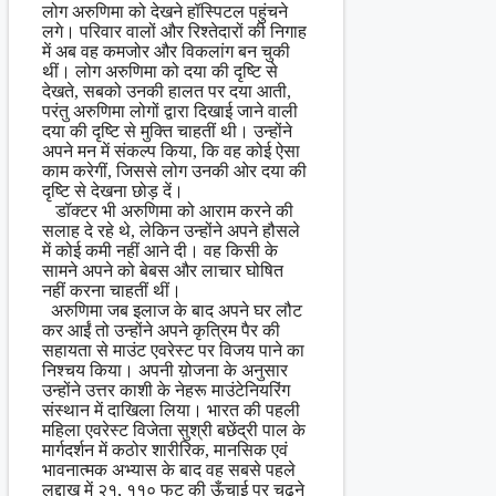
लोग अरुणिमा को देखने हॉस्पिटल पहुंचने
लगे। परिवार वालों और रिश्तेदारों की निगाह
में अब वह कमजोर और विकलांग बन चुकी
थीं। लोग अरुणिमा को दया की दृष्टि से
देखते, सबको उनकी हालत पर दया आती,
परंतु अरुणिमा लोगों द्वारा दिखाई जाने वाली
दया की दृष्टि से मुक्ति चाहतीं थी। उन्होंने
अपने मन में संकल्प किया, कि वह कोई ऐसा
काम करेगीं, जिससे लोग उनकी ओर दया की
दृष्टि से देखना छोड़ दें।
डॉक्टर भी अरुणिमा को आराम करने की
सलाह दे रहे थे, लेकिन उन्होंने अपने हौसले
में कोई कमी नहीं आने दी। वह किसी के
सामने अपने को बेबस और लाचार घोषित
नहीं करना चाहतीं थीं।
अरुणिमा जब इलाज के बाद अपने घर लौट
कर आईं तो उन्होंने अपने कृत्रिम पैर की
सहायता से माउंट एवरेस्ट पर विजय पाने का
निश्चय किया। अपनी य़ोजना के अनुसार
उन्होंने उत्तर काशी के नेहरू माउंटेनियरिंग
संस्थान में दाखिला लिया। भारत की पहली
महिला एवरेस्ट विजेता सुश्री बछेंद्री पाल के
मार्गदर्शन में कठोर शारीरिक, मानसिक एवं
भावनात्मक अभ्यास के बाद वह सबसे पहले
लद्दाख में २१, ११० फुट की ऊँचाई पर चढ़ने