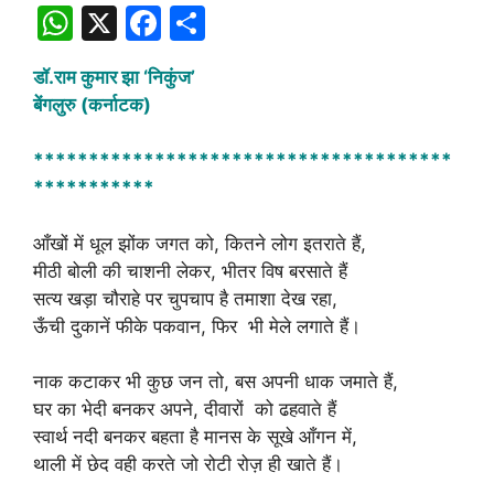
W
X
F
S
h
a
h
डॉ.राम कुमार झा ‘निकुंज’
at
c
ar
बेंगलुरु (कर्नाटक)
s
e
e
A
b
**************************************
***********
p
o
p
o
आँखों में धूल झोंक जगत को, कितने लोग इतराते हैं,
k
मीठी बोली की चाशनी लेकर, भीतर विष बरसाते हैं
सत्य खड़ा चौराहे पर चुपचाप है तमाशा देख रहा,
ऊँची दुकानें फीके पकवान, फिर भी मेले लगाते हैं।
नाक कटाकर भी कुछ जन तो, बस अपनी धाक जमाते हैं,
घर का भेदी बनकर अपने, दीवारों को ढहवाते हैं
स्वार्थ नदी बनकर बहता है मानस के सूखे आँगन में,
थाली में छेद वही करते जो रोटी रोज़ ही खाते हैं।