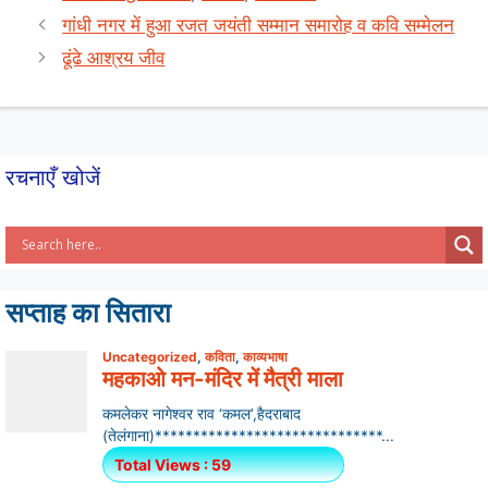
s
e
e
गांधी नगर में हुआ रजत जयंती सम्मान समारोह व कवि सम्मेलन
A
b
ढूंढे आश्रय जीव
p
o
p
o
k
रचनाएँ खोजें
सप्ताह का सितारा