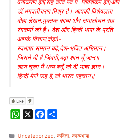
वैयाकरण झा(सह कवि स्व.पं. शिवशंकर झा)और
डॉ.भगवतीचरण मिश्र है। आपकी विशेषज्ञता
दोहा लेखन,मुक्तक काव्य और समालोचन सह
रंगकर्मी की है। देश और हिन्दी भाषा के प्रति
आपके विचार(दोहा)-
स्वभाषा सम्मान बढ़े,देश-भक्ति अभिमान।
जिसने दी है जिंदगी,बढ़ा शान दूँ जान॥
ऋण चुका मैं धन्य बनूँ,जो दी भाषा ज्ञान।
हिन्दी मेरी रूह है,जो भारत पहचान॥
Like
W
X
F
S
h
a
h
at
c
ar
Categories
Uncategorized
,
कविता
,
काव्यभाषा