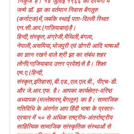
‘निकुंज’ है। १४ जुलाई १९६६ को दरभंगा में
जन्मे डॉ. झा का वर्तमान निवास बेंगलुरु
(कर्नाटक)में,जबकि स्थाई पता-दिल्ली स्थित
एन.सी.आर.(गाज़ियाबाद)है।
हिन्दी,संस्कृत,अंग्रेजी,मैथिली,बंगला,
नेपाली,असमिया,भोजपुरी एवं डोगरी आदि भाषाओं
का ज्ञान रखने वाले श्री झा का संबंध शहर
लोनी(गाजि़याबाद उत्तर प्रदेश)से है। शिक्षा
एम.ए.(हिन्दी,
संस्कृत,इतिहास),बी.एड.,एल.एल.बी., पीएच-डी.
और जे.आर.एफ. है। आपका कार्यक्षेत्र-वरिष्ठ
अध्यापक (मल्लेश्वरम्,बेंगलूरु) का है। सामाजिक
गतिविधि के अंतर्गत आप हिंंदी भाषा के प्रसार-
प्रचार में ५० से अधिक राष्ट्रीय-अंतर्राष्ट्रीय
साहित्यिक सामाजिक सांस्कृतिक संस्थाओं से