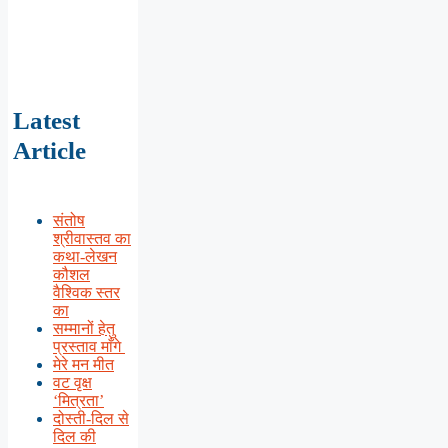
Latest
Article
संतोष
श्रीवास्तव का
कथा-लेखन
कौशल
वैश्विक स्तर
का
सम्मानों हेतु
प्रस्ताव माँगे
मेरे मन मीत
वट वृक्ष
‘मित्रता’
दोस्ती-दिल से
दिल की