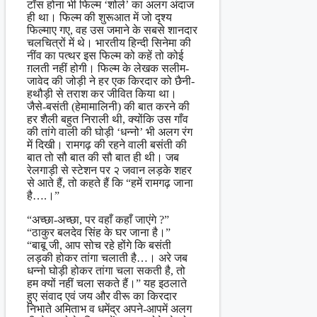
टॉस होना भी फिल्म ‘शोले’ का अलग अंदाज
ही था। फिल्म की शुरूआत में जो दृश्य
फिल्माए गए, वह उस जमाने के सबसे शानदार
चलचित्रों में थे। भारतीय हिन्दी सिनेमा की
नींव का पत्थर इस फिल्म को कहें तो कोई
ग़लती नहीं होगी। फिल्म के लेखक सलीम-
जावेद की जोड़ी ने हर एक किरदार को छैनी-
हथौड़ी से तराश कर जीवित किया था।
जैसे-बसंती (हेमामालिनी) की बात करने की
हर शैली बहुत निराली थी, क्योंकि उस गाँव
की तांगे वाली की घोड़ी ‘धन्नो’ भी अलग रंग
में दिखी। रामगढ़ की रहने वाली बसंती की
बात तो सौ बात की सौ बात ही थी। जब
रेलगाड़ी से स्टेशन पर २ जवान लड़के शहर
से आते हैं, तो कहते हैं कि “हमें रामगढ़ जाना
है….।”
“अच्छा-अच्छा, पर वहाँ कहाँ जाएंगे ?”
“ठाकुर बलदेव सिंह के घर जाना है।”
“बाबू जी, आप सोच रहे होंगे कि बसंती
लड़की होकर तांगा चलाती है…। अरे जब
धन्नो घोड़ी होकर तांगा चला सकती है, तो
हम क्यों नहीं चला सकते हैं।” यह इठलाते
हुए संवाद एवं जय और वीरू का किरदार
निभाते अमिताभ व धमेंद्र अपने-आपमें अलग