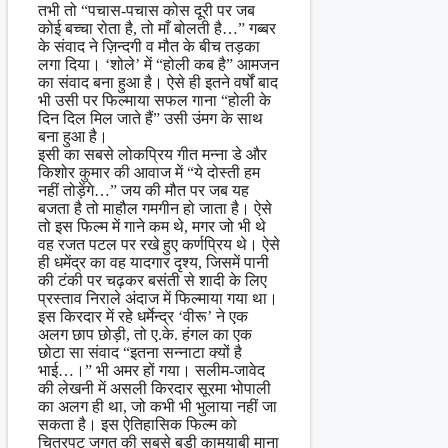
तभी तो “पचास-पचास कोस दूरी पर जब
कोई बच्चा रोता है, तो माँ बोलती है…” गब्बर
के संवाद ने ज़िन्दगी व मौत के बीच तड़का
लगा दिया। ‘शोले’ में “होली कब है” आमजन
का संवाद बना हुआ है। ऐसे ही इतने वर्षों बाद
भी उसी पर फिल्माया सफल गाना “होली के
दिन दिल मिल जाते हैं” उसी उंमग के साथ
बना हुआ है।
इसी का सबसे लोकप्रिय गीत मन्ना डे और
किशोर कुमार की आवाज में “ये दोस्ती हम
नहीं तोड़ेंगे…” जय की मौत पर जब यह
बजता है तो माहौल गमगीन हो जाता है। ऐसे
तो इस फिल्म में गाने कम थे, मगर जो भी थे
वह रजत पटल पर रखे हुए कर्णप्रिय थे। ऐसे
ही धमेंद्र का वह यादगार दृश्य, जिसमें पानी
की टंकी पर चढ़कर बसंती से शादी के लिए
प्रस्ताव निराले अंदाज में फिल्माया गया था।
इस किरदार में रहे धर्मेन्द्र ‘वीरू’ ने एक
अलग छाप छोड़ी, तो ए.के. हंगल का एक
छोटा सा संवाद “इतना सन्नाटा क्यों है
भाई…।” भी अमर हों गया। सलीम-जावेद
की लेखनी में असली किरदार सूरमा भोपाली
का अलग ही था, जो कभी भी भुलाया नहीं जा
सकता है। इस ऐतिहासिक फिल्म को
चित्रपट जगत की सबसे बड़ी कामयाबी माना