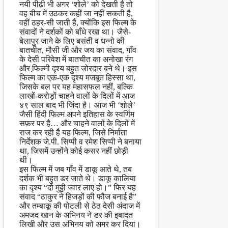
नयी पीढ़ी भी अगर ‘शोले’ को देखती है तो
वह बीच में उठकर कहीं जा नहीं सकती है,
वहीं ठहर-सी जाती है, क्योंकि इस फिल्म के
संवादों ने दर्शकों को बाँधे रखा था। जैसे-
बेलापुर जाने के लिए बसंती व धन्नो की
बातचीत, मौसी जी और जय का संवाद, गाँव
के देसी परिवेश में बातचीत का अनोखा रंग
और फि़ल्मी दृश्य बहुत जोरदार बने थे। इस
फिल्म का एक-एक दृश्य मजबूत हिस्सा था,
जिसके बल पर यह महासफल नहीं, बल्कि
लाखों-करोड़ों चाहने वालों के दिलों में आज
४९ साल बाद भी जिंदा है। आज भी ‘शोले’
जैसी हिंदी फिल्म अपने इतिहास के स्वर्णिम
सफ़र पर है… और चाहने वालों के दिलों में
राज कर रही है यह फिल्म, जिसे निर्माता
निर्देशक जे.पी. सिप्पी व रमेश सिप्पी ने बनाया
था, जिसमें उन्होंने कोई कसर नहीं छोड़ी
थी।
इस फिल्म में जब गाँव में डाकू आते थे, तब
दर्शक भी बहुत डर जाते थे। डाकू कालिया
का दृश्य “दो मुठ्ठी ज्वार लाए हो।” फिर यह
संवाद “ठाकुर ने हिजड़ों की फौज बनाई है”
और तम्बाकू की पोटली से ठेठ देसी अंदाज में
अमजद खान के अभिनय ने डर की इबादत
लिखी और उस अभिनय को अमर कर दिया।