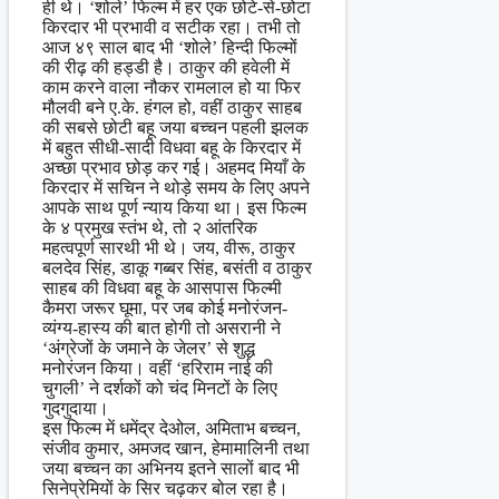
ही थे। ‘शोले’ फिल्म में हर एक छोटे-से-छोटा
किरदार भी प्रभावी व सटीक रहा। तभी तो
आज ४९ साल बाद भी ‘शोले’ हिन्दी फिल्मों
की रीढ़ की हड्डी है। ठाकुर की हवेली में
काम करने वाला नौकर रामलाल हो या फिर
मौलवी बने ए.के. हंगल हो, वहीं ठाकुर साहब
की सबसे छोटी बहू जया बच्चन पहली झलक
में बहुत सीधी-सादी विधवा बहू के किरदार में
अच्छा प्रभाव छोड़ कर गई। अहमद मियाँ के
किरदार में सचिन ने थोड़े समय के लिए अपने
आपके साथ पूर्ण न्याय किया था। इस फिल्म
के ४ प्रमुख स्तंभ थे, तो २ आंतरिक
महत्वपूर्ण सारथी भी थे। जय, वीरू, ठाकुर
बलदेव सिंह, डाकू गब्बर सिंह, बसंती व ठाकुर
साहब की विधवा बहू के आसपास फिल्मी
कैमरा जरूर घूमा, पर जब कोई मनोरंजन-
व्यंग्य-हास्य की बात होगी तो असरानी ने
‘अंग्रेजों के जमाने के जेलर’ से शुद्ध
मनोरंजन किया। वहीं ‘हरिराम नाई की
चुगली’ ने दर्शकों को चंद मिनटों के लिए
गुदगुदाया।
इस फिल्म में धमेंद्र देओल, अमिताभ बच्चन,
संजीव कुमार, अमजद खान, हेमामालिनी तथा
जया बच्चन का अभिनय इतने सालों बाद भी
सिनेप्रेमियों के सिर चढ़कर बोल रहा है।