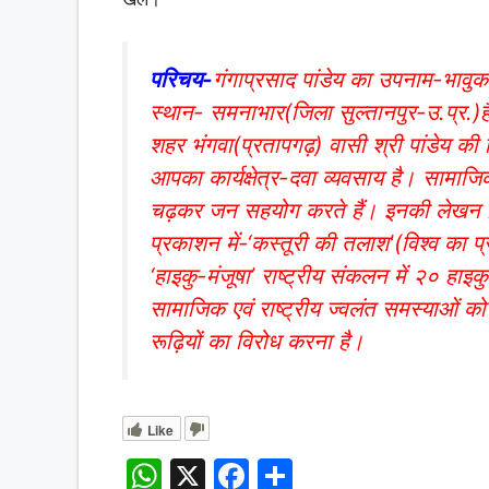
परिचय-
गंगाप्रसाद पांडेय का उपनाम-भावु
स्थान- समनाभार(जिला सुल्तानपुर-उ.प्र.)ह
शहर भंगवा(प्रतापगढ़) वासी श्री पांडेय की
आपका कार्यक्षेत्र-दवा व्यवसाय है। सामाजि
चढ़कर जन सहयोग करते हैं। इनकी लेखन वि
प्रकाशन में-‘कस्तूरी की तलाश'(विश्व का प्
‘हाइकु-मंजूषा’ राष्ट्रीय संकलन में २० हाइ
सामाजिक एवं राष्ट्रीय ज्वलंत समस्याओं
रूढ़ियों का विरोध करना है।
Like
W
X
F
S