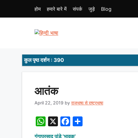
Skip
होम
हमारे बारे में
संपर्क
जुड़े
Blog
to
content
कुल पृष्ठ दर्शन : 390
आतंक
April 22, 2019
by
राजभाषा से राष्ट्रभाषा
W
X
F
S
h
a
h
गंगाप्रसाद पांडे ‘भावुक’