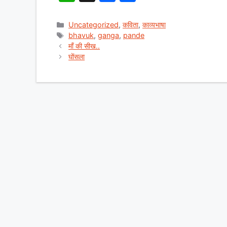
h
a
h
at
c
ar
Categories
Uncategorized
,
कविता
,
काव्यभाषा
Tags
bhavuk
,
ganga
,
pande
s
e
e
माँ की सीख..
A
b
घोंसला
p
o
p
o
k