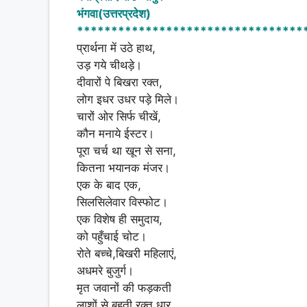
at
c
ar
भंगवा(उत्तरप्रदेश)
s
e
e
*********************************
A
b
प्रार्थना में उठे हाथ,
उड़ गये चीथड़े।
p
o
दीवारों पे बिखरा रक्त,
p
o
लोग इधर उधर पड़े मिले।
k
चारों ओर सिर्फ चीखें,
कौन मनाये ईस्टर।
पूरा चर्च था खून से सना,
कितना भयानक मंजर।
एक के बाद एक,
सिलसिलेवार विस्फोट।
एक विशेष ही समुदाय,
को पहुँचाई चोट।
रोते बच्चे,बिखरी महिलाएं,
अधमरे बुजुर्ग।
मृत जवानों की फड़कती
लाशों से बहती रक्त धार,