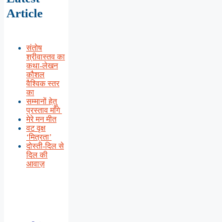
Article
संतोष
श्रीवास्तव का
कथा-लेखन
कौशल
वैश्विक स्तर
का
सम्मानों हेतु
प्रस्ताव माँगे
मेरे मन मीत
वट वृक्ष
‘मित्रता’
दोस्ती-दिल से
दिल की
आवाज़