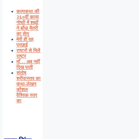
कल्पकथा की
२६०वीं काव्य
गोष्ठी में शब्दों
ने बाँधा मैत्री
का सेतु
मेरी ही वह
परछाई
राष्ट्रों से मिलें
राष्ट्र
माँ… अब नहीं
दिख पाती
संतोष
श्रीवास्तव का
कथा-लेखन
कौशल
वैश्विक स्तर
का