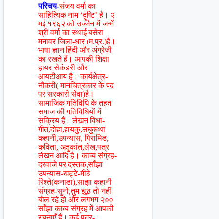
परिचय-
संजय वर्मा का
साहित्यिक नाम ‘दॄष्टि’ है। २
मई १९६२ को उज्जैन में जन्में
श्री वर्मा का स्थाई बसेरा
मनावर जिला-धार (म.प्र.)है।
भाषा ज्ञान हिंदी और अंग्रेजी
का रखते हैं। आपकी शिक्षा
हायर सेकंडरी और
आयटीआय है। कार्यक्षेत्र-
नौकरी( मानचित्रकार के पद
पर सरकारी सेवा)है।
सामाजिक गतिविधि के तहत
समाज की गतिविधियों में
सक्रिय हैं। लेखन विधा-
गीत,दोहा,हायकु,लघुकथा
कहानी,उपन्यास, पिरामिड,
कविता, अतुकांत,लेख,पत्र
लेखन आदि है। काव्य संग्रह-
दरवाजे पर दस्तक,साँझा
उपन्यास-खट्टे-मीठे
रिश्ते(कनाडा),साझा कहानी
संग्रह-सुनो,तुम झूठ तो नहीं
बोल रहे हो और लगभग २००
साँझा काव्य संग्रह में आपकी
रचनाएँ हैं। कई पत्र-