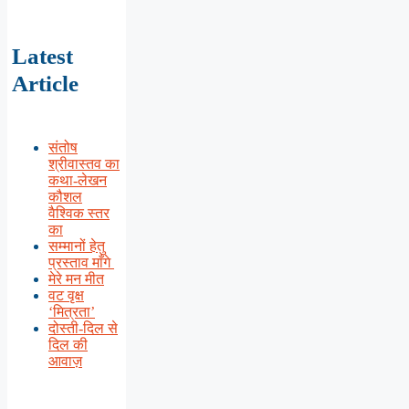
Latest
Article
संतोष
श्रीवास्तव का
कथा-लेखन
कौशल
वैश्विक स्तर
का
सम्मानों हेतु
प्रस्ताव माँगे
मेरे मन मीत
वट वृक्ष
‘मित्रता’
दोस्ती-दिल से
दिल की
आवाज़