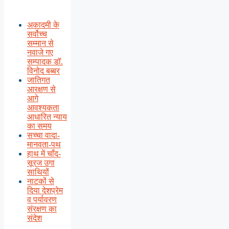
अकादमी के
सर्वोच्च
सम्मान से
नवाजे गए
सम्पादक डॉ.
विनोद बब्बर
जातिगत
आरक्षण से
आगे
आवश्यकता
आधारित न्याय
का समय
सच्चा वादा-
मानवता-पथ
हाथ में चाँद-
सूरज उगा
साथियों
नाटकों से
दिया देशप्रेम
व पर्यावरण
संरक्षण का
संदेश