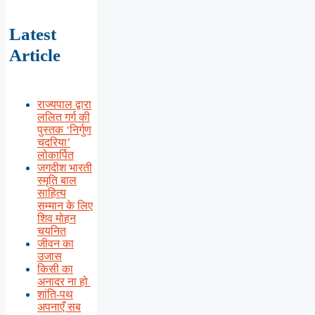
Latest
Article
राज्यपाल द्वारा
ललित गर्ग की
पुस्तक ‘निर्गुण
चदरिया’
लोकार्पित
जगदीश भारती
स्मृति बाल
साहित्य
सम्मान के लिए
शिव मोहन
चयनित
जीवन का
उजास
किसी का
अनादर ना हो
शांति-पथ
अपनाएँ सब