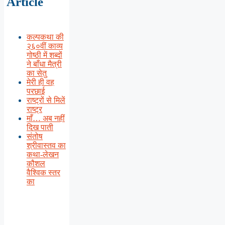
Article
कल्पकथा की
२६०वीं काव्य
गोष्ठी में शब्दों
ने बाँधा मैत्री
का सेतु
मेरी ही वह
परछाई
राष्ट्रों से मिलें
राष्ट्र
माँ… अब नहीं
दिख पाती
संतोष
श्रीवास्तव का
कथा-लेखन
कौशल
वैश्विक स्तर
का