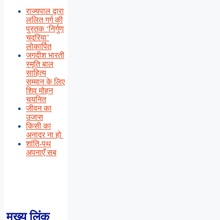
राज्यपाल द्वारा
ललित गर्ग की
पुस्तक ‘निर्गुण
चदरिया’
लोकार्पित
जगदीश भारती
स्मृति बाल
साहित्य
सम्मान के लिए
शिव मोहन
चयनित
जीवन का
उजास
किसी का
अनादर ना हो
शांति-पथ
अपनाएँ सब
मुख्य लिंक