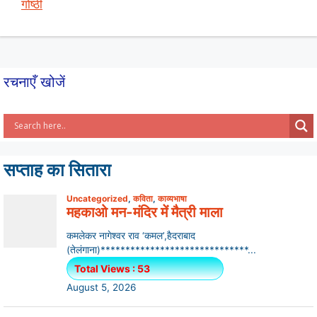
p
o
गोष्ठी
p
o
k
रचनाएँ खोजें
सप्ताह का सितारा