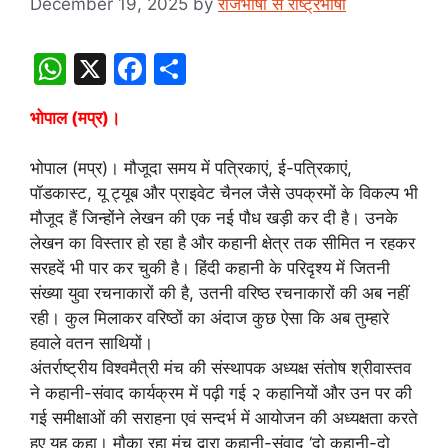
December 19, 2025
by
राजभाषा से राष्ट्रभाषा
W
X
F
S
h
a
h
भोपाल (मप्र)।
at
c
ar
s
e
e
भोपाल (मप्र)। मौजूदा समय में पत्रिकाएं, ई-पत्रिकाएं,
A
b
पॉडकास्ट, यू ट्यूब और प्राइवेट चैनल जैसे उपक्रमों के विकल्प भी
मौजूद हैं जिन्होंने लेखन की एक नई पौध खड़ी कर दी है। उनके
p
o
लेखन का विस्तार हो रहा है और कहानी क्षेत्र तक सीमित न रहकर
p
o
सरहदें भी पार कर चुकी है। हिंदी कहानी के परिदृश्य में जितनी
k
संख्या युवा रचनाकारों की है, उतनी वरिष्ठ रचनाकारों की अब नहीं
रही। कुल मिलाकर वरिष्ठों का अंदाज कुछ ऐसा कि अब तुम्हारे
हवाले वतन साथियों।
अंतर्राष्ट्रीय विश्वमैत्री मंच की संस्थापक अध्यक्ष संतोष श्रीवास्तव
ने कहानी-संवाद कार्यक्रम में पढ़ी गई २ कहानियों और उन पर की
गई समीक्षाओं की सराहना एवं सन्दर्भ में आयोजन की अध्यक्षता करते
हुए यह कहा। मौका रहा मंच द्वारा कहानी-संवाद ‘दो कहानी-दो