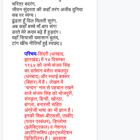
चरित्र बदरंग,
जीवन सुंदरता की कहाँ तरंग अजीब दुनिया
सब पर व्यंग्य।
ढूंढता हूँ दिल मिलती सुरंग,
अब कहाँ बच्चे माँ-बाप संग!
डरते मेरे कदम बढ़े हैं हुड़दंग।
यहाँ सियासी घमासान बुलंद,
टांग खींच नीतियाँ हुई स्वछंद॥
परिचय-
सिंदरी (धनबाद,
झारखंड) में १४ दिसम्बर
१९६४ को जन्मे संजय सिंह
का वर्तमान बसेरा सबलपुर
(धनबाद) और स्थाई बक्सर
(बिहार) में है। लेखन में
‘चन्दन’ नाम से पहचान रखने
वाले संजय सिंह को भोजपुरी,
संस्कृत, हिन्दी, खोरठा,
बांग्ला, बनारसी सहित
अंग्रेजी भाषा का भी ज्ञान है।
इनकी शिक्षा-बीएससी, एमबीए
(पावर प्रबंधन), डिप्लोमा
(इलेक्ट्रिकल) व नेशनल
अप्रेंटिसशिप (इंस्ट्रूमेंटेशन
डिसिप्लिन) है। अवकाश