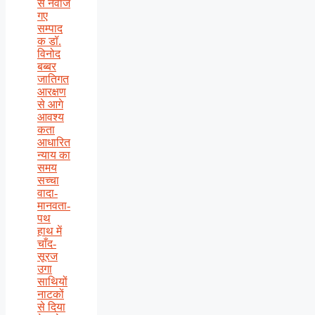
से नवाजे
गए
सम्पाद
क डॉ.
विनोद
बब्बर
जातिगत
आरक्षण
से आगे
आवश्य
कता
आधारित
न्याय का
समय
सच्चा
वादा-
मानवता-
पथ
हाथ में
चाँद-
सूरज
उगा
साथियों
नाटकों
से दिया