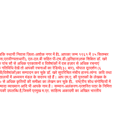
ै,जबकि स्थायी निवास ज़िला-अशोक नगर में हैL आपका जन्म १९६१ में २५ सितम्बर
िहास,प्रावीण्यताधारी), एल-एल.बी सहित पी-एच.डी.(इतिहास)तक शिक्षित डॉ. खरे
 के पांच सौ से अधिक प्रकाशनों व विशेषांकों में दस हज़ार से अधिक रचनाएं
त्यिक गतिविधि देखें तो आपकी रचनाओं का रेडियो(३८ बार), भोपाल दूरदर्शन (६
(विशेषांकों)का सम्पादन कर चुके डॉ. खरे सुपरिचित मंचीय हास्य-व्यंग्य कवि तथा
यों में अध्ययन मंडल के सदस्य रहे हैं। आप एम.ए. की पुस्तकों के लेखक के
 अधिक कृतियों की समीक्षा का लेखन कर चुके हैंL राष्ट्रीय शोध संगोष्ठियों में
े ज्यादा व्याख्यान आदि भी आपके नाम है। सम्मान-अलंकरण-प्रशस्ति पत्र के निमित्त
पकी उपलब्धि है,जिसमें प्रमुख म.प्र. साहित्य अकादमी का अखिल भारतीय