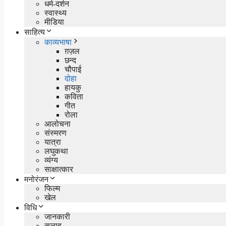
धर्म-दर्शन
स्वास्थ्य
मीडिया
साहित्य
काव्यभाषा
ग़ज़ल
छन्द
चौपाई
दोहा
हायकु
कविता
गीत
रोला
आलोचना
संस्मरण
यात्रा
लघुकथा
व्यंग्य
साक्षात्कार
मनोरंजन
फिल्म
खेल
विधि
जानकारी
सलाह