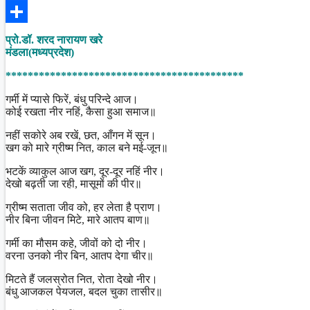
Facebook
Share
प्रो.डॉ. शरद नारायण खरे
मंडला(मध्यप्रदेश)
*******************************************
गर्मी में प्यासे फिरें, बंधु परिन्दे आज।
कोई रखता नीर नहिं, कैसा हुआ समाज॥
नहीं सकोरे अब रखें, छत, आँगन में सून।
खग को मारे ग्रीष्म नित, काल बने मई-जून॥
भटकें व्याकुल आज खग, दूर-दूर नहिं नीर।
देखो बढ़ती जा रही, मासूमों की पीर॥
ग्रीष्म सताता जीव को, हर लेता है प्राण।
नीर बिना जीवन मिटे, मारे आतप बाण॥
गर्मी का मौसम कहे, जीवों को दो नीर।
वरना उनको नीर बिन, आतप देगा चीर॥
मिटते हैं जलस्रोत नित, रोता देखो नीर।
बंधु आजकल पेयजल, बदल चुका तासीर॥