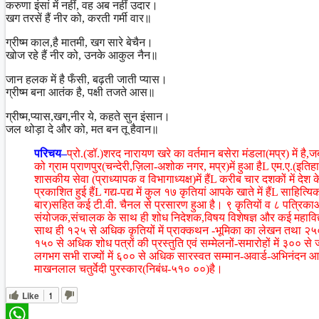
करुणा इंसां में नहीं, वह अब नहीं उदार।
खग तरसें हैं नीर को, करती गर्मी वार॥
ग्रीष्म काल,है मातमी, खग सारे बेचैन।
खोज रहे हैं नीर को, उनके आकुल नैन॥
जान हलक में है फँसी, बढ़ती जाती प्यास।
ग्रीष्म बना आतंक है, पक्षी तजते आस॥
ग्रीष्म,प्यास,खग,नीर ये, कहते सुन इंसान।
जल थोड़ा दे और को, मत बन तू हैवान॥
परिचय–
प्रो.(डॉ.)शरद नारायण खरे का वर्तमान बसेरा मंडला(मप्र) में ह
को ग्राम प्राणपुर(चन्देरी,ज़िला-अशोक नगर, मप्र)में हुआ हैL एम.ए.(इत
शासकीय सेवा (प्राध्यापक व विभागाध्यक्ष)में हैंL करीब चार दशकों में देश
प्रकाशित हुई हैंL गद्य-पद्य में कुल १७ कृतियां आपके खाते में हैंL साहि
बार)सहित कई टी.वी. चैनल से प्रसारण हुआ है। ९ कृतियों व ८ पत्रिकाओं
संयोजक,संचालक के साथ ही शोध निदेशक,विषय विशेषज्ञ और कई महाविद्याल
साथ ही १२५ से अधिक कृतियों में प्राक्कथन -भूमिका का लेखन तथा २५० से
१५० से अधिक शोध पत्रों की प्रस्तुति एवं सम्मेलनों-समारोहों में ३०० स
लगभग सभी राज्यों में ६०० से अधिक सारस्वत सम्मान-अवार्ड-अभिनंदन आ
माखनलाल चतुर्वेदी पुरस्कार(निबंध-५१० ००)है।
Like
1