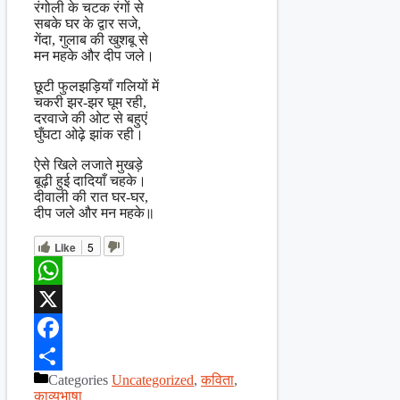
रंगोली के चटक रंगों से
सबके घर के द्वार सजे,
गेंदा, गुलाब की खुशबू से
मन महके और दीप जले।
छूटी फुलझड़ियाँ गलियों में
चकरी झर-झर घूम रही,
दरवाजे की ओट से बहुएं
घुँघटा ओढ़े झांक रही।
ऐसे खिले लजाते मुखड़े
बूढ़ी हुई दादियाँ चहके।
दीवाली की रात घर-घर,
दीप जले और मन महके॥
Like
5
WhatsApp
X
Facebook
Categories
Uncategorized
,
कविता
,
Share
काव्यभाषा