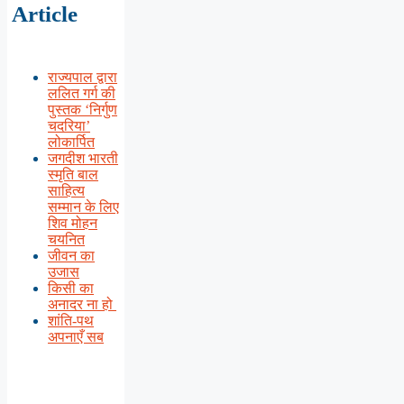
Article
राज्यपाल द्वारा
ललित गर्ग की
पुस्तक ‘निर्गुण
चदरिया’
लोकार्पित
जगदीश भारती
स्मृति बाल
साहित्य
सम्मान के लिए
शिव मोहन
चयनित
जीवन का
उजास
किसी का
अनादर ना हो
शांति-पथ
अपनाएँ सब