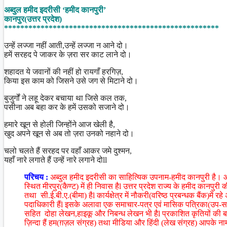
Share
अब्दुल हमीद इदरीसी ‘हमीद कानपुरी’
कानपुर(उत्तर प्रदेश)
*****************************************************
उन्हें लज्जा नहीं आती,उन्हें लज्जा न आने दो।
हमें सरहद पे जाकर के ज़रा सर काट लाने दो।
शहादत ये जवानों की नहीं हो रायगाँ हरगिज़,
किया इस काम को जिसने उसे जग से मिटाने दो।
बुजुर्गों ने लहू देकर बचाया था जिसे कल तक,
पसीना अब बहा कर के हमें उसको सजाने दो।
हमारे खून से होली जिन्होंने आज खेली है,
खुद अपने खून से अब तो ज़रा उनको नहाने दो।
चलो चलते हैं सरहद पर वहाँ आकर जमे दुश्मन,
यहाँ नारे लगाते हैं उन्हें नारे लगाने दोll
परिचय :
अब्दुल हमीद इदरीसी का साहित्यिक उपनाम-हमीद कानपुरी है। आ
स्थित मीरपुर(कैण्ट) में ही निवास हैl उत्तर प्रदेश राज्य के हमीद कानपुरी
तथा सी.ई.बी.ए.(बीमा) हैl कार्यक्षेत्र में नौकरी(वरिष्ठ प्रबन्धक बैंक)में 
पदाधिकारी हैंl इसके अलावा एक समाचार-पत्र एवं मासिक पत्रिका(उप-सम्प
सहित दोहा लेखन,हाइकू और निबन्ध लेखन भी हैl प्रकाशित कृतियों की बात क
ज़िन्दा हैं हम(ग़ज़ल संग्रह) तथा मीडिया और हिंदी (लेख संग्रह) आपके नाम 