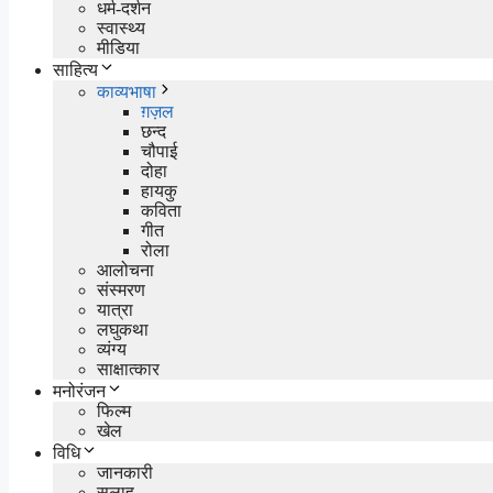
धर्म-दर्शन
स्वास्थ्य
मीडिया
साहित्य
काव्यभाषा
ग़ज़ल
छन्द
चौपाई
दोहा
हायकु
कविता
गीत
रोला
आलोचना
संस्मरण
यात्रा
लघुकथा
व्यंग्य
साक्षात्कार
मनोरंजन
फिल्म
खेल
विधि
जानकारी
सलाह