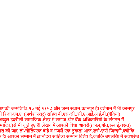
पकी जन्मतिथि-१० मई १९५७ और जन्म स्थान-कानपुर हैl वर्तमान में भी कानपुर
 की शिक्षा-एम.ए. (अर्थशास्त्र) सहित बी.एस-सी.,सी.ए.आई.आई.बी.(बैंकिंग)
रहे अब्दुल इदरीसी सामाजिक क्षेत्र में समाज और बैंक अधिकारियों के संगठन में
ादक)से भी जुड़े हुए हैंl लेखन में आपकी विधा-शायरी(ग़ज़ल,गीत,रूबाई,नअ़त)
ी जाए तो-नीतिपरक दोहे व ग़ज़लें,एक टुकड़ा आज,ज़र्रा-ज़र्रा ज़िन्दगी,क्योंकि
हैl आपको सम्मान में ज्ञानोदय साहित्य सम्मान विशेष है,जबकि उपलब्धि में सर्वश्रेष्