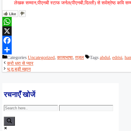
लेखक सम्मान,पीएनबी स्टाफ जर्नल(पीएनबी,दिल्ली) से सर्वश्रेष्ठ कवि सम्
Like
WhatsApp
X
Facebook
Categories
Uncategorized
,
काव्यभाषा
,
ग़ज़ल
Tags
abdul
,
edrisi
,
ha
Share
करो धरा से प्यार
भू तू बड़ी महान
रचनाएँ खोजें