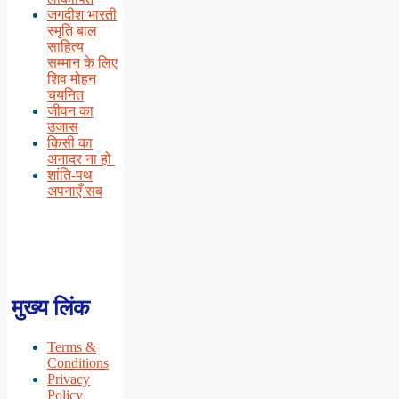
जगदीश भारती
स्मृति बाल
साहित्य
सम्मान के लिए
शिव मोहन
चयनित
जीवन का
उजास
किसी का
अनादर ना हो
शांति-पथ
अपनाएँ सब
मुख्य लिंक
Terms &
Conditions
Privacy
Policy