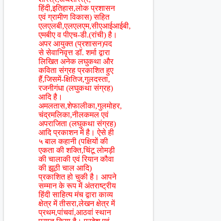
हिंदी,इतिहास,लोक प्रशासन
एवं ग्रामीण विकास) सहित
एलएलबी,एलएलएम,सीएआईआईबी,
एमबीए व पीएच-डी.(रांची) है।
अपर आयुक्त (प्रशासन)पद
से सेवानिवृत्त डॉ. शर्मा द्वारा
लिखित अनेक लघुकथा और
कविता संग्रह प्रकाशित हुए
हैं,जिसमें-क्षितिज,गुलदस्ता,
रजनीगंधा (लघुकथा संग्रह)
आदि है।
अमलतास,शेफालीका,गुलमोहर,
चंद्रमलिका,नीलकमल एवं
अपराजिता (लघुकथा संग्रह)
आदि प्रकाशन में है। ऐसे ही
५ बाल कहानी (पक्षियों की
एकता की शक्ति,चिंटू लोमड़ी
की चालाकी एवं रियान कौवा
की झूठी चाल आदि)
प्रकाशित हो चुकी है। आपने
सम्मान के रूप में अंतराष्ट्रीय
हिंदी साहित्य मंच द्वारा काव्य
क्षेत्र में तीसरा,लेखन क्षेत्र में
प्रथम,पांचवां,आठवां स्थान