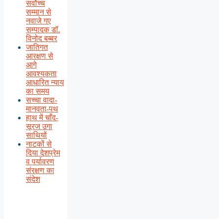
सर्वोच्च
सम्मान से
नवाजे गए
सम्पादक डॉ.
विनोद बब्बर
जातिगत
आरक्षण से
आगे
आवश्यकता
आधारित न्याय
का समय
सच्चा वादा-
मानवता-पथ
हाथ में चाँद-
सूरज उगा
साथियों
नाटकों से
दिया देशप्रेम
व पर्यावरण
संरक्षण का
संदेश