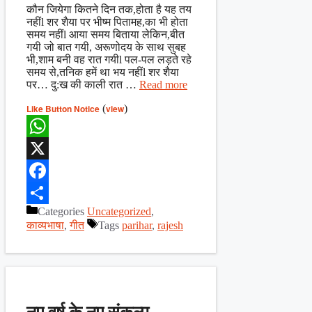
कौन जियेगा कितने दिन तक,होता है यह तय
नहींl शर शैया पर भीष्म पितामह,का भी होता
समय नहींl आया समय बिताया लेकिन,बीत
गयी जो बात गयी, अरूणोदय के साथ सुबह
भी,शाम बनी वह रात गयीl पल-पल लड़ते रहे
समय से,तनिक हमें था भय नहींl शर शैया
पर… दु:ख की काली रात …
Read more
Like Button Notice
(
view
)
WhatsApp
X
Facebook
Categories
Uncategorized
,
Share
काव्यभाषा
,
गीत
Tags
parihar
,
rajesh