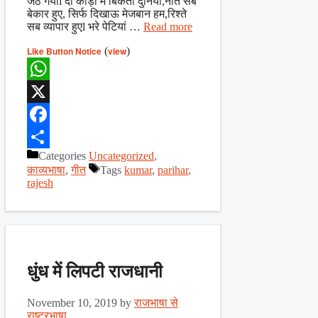
जेठ गयाl दो कौड़ी में बिकती दुनिया,नाते सब
बेकार हुए, सिर्फ दिखाऊ मेजबान हम,रिश्ते
सब व्यापार हुएl भरे पेटियां …
Read more
Like Button Notice
(
view
)
WhatsApp
X
Facebook
Categories
Uncategorized
,
Share
काव्यभाषा
,
गीत
Tags
kumar
,
parihar
,
rajesh
धुंध में लिपटी राजधानी
November 10, 2019
by
राजभाषा से
राष्ट्रभाषा