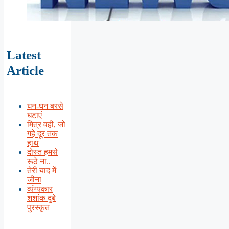
Latest
Article
घन-घन बरसे
घटाएं
मित्र वही, जो
गहे दूर तक
हाथ
दोस्त हमसे
रूठे ना..
तेरी याद में
जीना
व्यंग्यकार
शशांक दुबे
पुरस्कृत