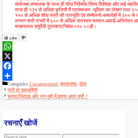
संयोजक,संचालक के साथ ही शोध निदेशक,विषय विशेषज्ञ और कई महाविद्याल
साथ ही १२५ से अधिक कृतियों में प्राक्कथन -भूमिका का लेखन तथा २५० से
१५० से अधिक शोध पत्रों की प्रस्तुति एवं सम्मेलनों-समारोहों में ३०० स
लगभग सभी राज्यों में ६०० से अधिक सारस्वत सम्मान-अवार्ड-अभिनंदन आ
माखनलाल चतुर्वेदी पुरस्कार(निबंध-५१० ००)है।
Like
WhatsApp
X
Facebook
Categories
Uncategorized
,
काव्यभाषा
,
दोहा
Share
नारी हो सहधर्मिणी
चुनाव:जिताऊ और जन मुद्दों में इतना अंतर क्यों ?
रचनाएँ खोजें