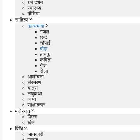
धर्म-दर्शन
स्वास्थ्य
मीडिया
साहित्य
काव्यभाषा
ग़ज़ल
छन्द
चौपाई
दोहा
हायकु
कविता
गीत
रोला
आलोचना
संस्मरण
यात्रा
लघुकथा
व्यंग्य
साक्षात्कार
मनोरंजन
फिल्म
खेल
विधि
जानकारी
सलाह