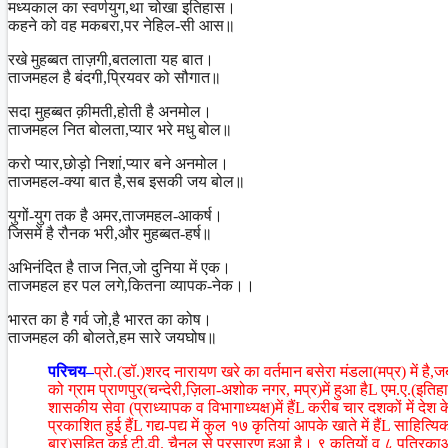
मध्यकाल का स्वर्णयुग,था चोखा इतिहास।
कहने को वह मकबरा,पर नेहिल-सी आस॥
रखे मुहब्बत ताज़गी,बतलाता यह बात।
ताजमहल है बंदगी,प्रियवर को सौगात॥
सदा मुहब्बत क़ीमती,होती है अनमोल।
ताजमहल नित बोलता,प्यार भरे मधु बोल॥
करो प्यार,छोड़ो निशां,प्यार बने अनमोल।
ताजमहल-क्या बात है,सब इसकी जय बोल॥
युगों-युग तक है अमर,ताजमहल-आकर्ष।
जिसमें है रौनक भरी,और मुहब्बत-हर्ष॥
अभिनंदित है ताज नित,जो दुनिया में एक।
ताजमहल हर पल लगे,कितना व्यापक-नेक।।
भारत का है गर्व जो,है भारत का कोष।
ताजमहल की बोलते,हम सारे जयघोष॥
परिचय–
प्रो.(डॉ.)शरद नारायण खरे का वर्तमान बसेरा मंडला(मप्र) में ह
को ग्राम प्राणपुर(चन्देरी,ज़िला-अशोक नगर, मप्र)में हुआ हैL एम.ए.(इत
शासकीय सेवा (प्राध्यापक व विभागाध्यक्ष)में हैंL करीब चार दशकों में देश
प्रकाशित हुई हैंL गद्य-पद्य में कुल १७ कृतियां आपके खाते में हैंL साहि
बार)सहित कई टी.वी. चैनल से प्रसारण हुआ है। ९ कृतियों व ८ पत्रिकाओं