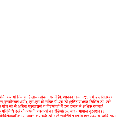
ै,जबकि स्थायी निवास ज़िला-अशोक नगर में हैL आपका जन्म १९६१ में २५ सितम्बर
िहास,प्रावीण्यताधारी), एल-एल.बी सहित पी-एच.डी.(इतिहास)तक शिक्षित डॉ. खरे
 के पांच सौ से अधिक प्रकाशनों व विशेषांकों में दस हज़ार से अधिक रचनाएं
त्यिक गतिविधि देखें तो आपकी रचनाओं का रेडियो(३८ बार), भोपाल दूरदर्शन (६
(विशेषांकों)का सम्पादन कर चुके डॉ. खरे सुपरिचित मंचीय हास्य-व्यंग्य कवि तथा