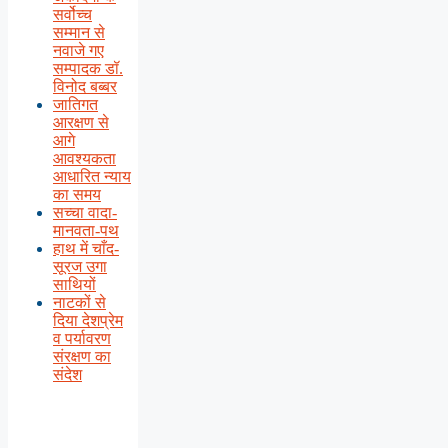
सर्वोच्च
सम्मान से
नवाजे गए
सम्पादक डॉ.
विनोद बब्बर
जातिगत
आरक्षण से
आगे
आवश्यकता
आधारित न्याय
का समय
सच्चा वादा-
मानवता-पथ
हाथ में चाँद-
सूरज उगा
साथियों
नाटकों से
दिया देशप्रेम
व पर्यावरण
संरक्षण का
संदेश