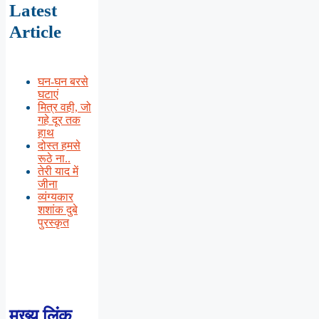
Latest
Article
घन-घन बरसे
घटाएं
मित्र वही, जो
गहे दूर तक
हाथ
दोस्त हमसे
रूठे ना..
तेरी याद में
जीना
व्यंग्यकार
शशांक दुबे
पुरस्कृत
मुख्य लिंक