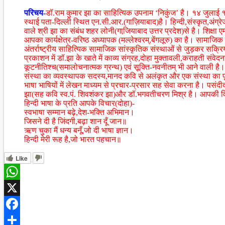
परिचय-
डॉ.राम कुमार झा का साहित्यिक उपनाम ‘निकुंज’ है। १४ जुलाई १९६
स्थाई पता-दिल्ली स्थित एन.सी.आर.(गाज़ियाबाद)है। हिन्दी,संस्कृत,अंग्र
वाले श्री झा का संबंध शहर लोनी(गाजि़याबाद उत्तर प्रदेश)से है। शिक्षा
आपका कार्यक्षेत्र-वरिष्ठ अध्यापक (मल्लेश्वरम्,बेंगलूरु) का है। सामाजिक 
अंतर्राष्ट्रीय साहित्यिक सामाजिक सांस्कृतिक संस्थाओं से जुड़कर सक्र
प्रकाशन में डॉ.झा के खाते में काव्य संग्रह,दोहा मुक्तावली,कराहती संवेदनाएँ(
कूटनीतिश्च(समालोचनात्मक ग्रन्थ) एवं सूक्ति-नवनीतम् भी आने वाली है।
संस्था का व्यवस्थापक सदस्य,मानद कवि से अलंकृत और एक संस्था का पूर्
भाषा भाषियों में लेखन माध्यम से प्रचार-प्रसार सह सेवा करना है। पसंदीदा
झा(सह कवि स्व.पं. शिवशंकर झा)और डॉ.भगवतीचरण मिश्र है। आपकी विश
हिन्दी भाषा के प्रति आपके विचार(दोहा)-
स्वभाषा सम्मान बढ़े,देश-भक्ति अभिमान।
जिसने दी है जिंदगी,बढ़ा शान दूँ जान॥
ऋण चुका मैं धन्य बनूँ,जो दी भाषा ज्ञान।
हिन्दी मेरी रूह है,जो भारत पहचान॥
Like
WhatsApp
X
Facebook