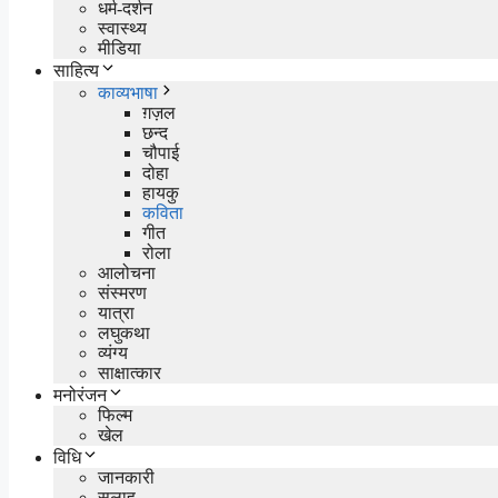
धर्म-दर्शन
स्वास्थ्य
मीडिया
साहित्य
काव्यभाषा
ग़ज़ल
छन्द
चौपाई
दोहा
हायकु
कविता
गीत
रोला
आलोचना
संस्मरण
यात्रा
लघुकथा
व्यंग्य
साक्षात्कार
मनोरंजन
फिल्म
खेल
विधि
जानकारी
सलाह