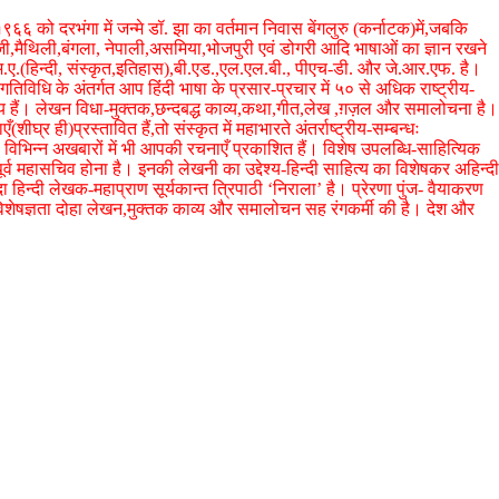
६ को दरभंगा में जन्मे डॉ. झा का वर्तमान निवास बेंगलुरु (कर्नाटक)में,जबकि
ेजी,मैथिली,बंगला, नेपाली,असमिया,भोजपुरी एवं डोगरी आदि भाषाओं का ज्ञान रखने
 एम.ए.(हिन्दी, संस्कृत,इतिहास),बी.एड.,एल.एल.बी., पीएच-डी. और जे.आर.एफ. है।
गतिविधि के अंतर्गत आप हिंंदी भाषा के प्रसार-प्रचार में ५० से अधिक राष्ट्रीय-
िय हैं। लेखन विधा-मुक्तक,छन्दबद्ध काव्य,कथा,गीत,लेख ,ग़ज़ल और समालोचना है।
शीघ्र ही)प्रस्तावित हैं,तो संस्कृत में महाभारते अंतर्राष्ट्रीय-सम्बन्धः
 विभिन्न अखबारों में भी आपकी रचनाएँ प्रकाशित हैं। विशेष उपलब्धि-साहित्यिक
व महासचिव होना है। इनकी लेखनी का उद्देश्य-हिन्दी साहित्य का विशेषकर अहिन्दी
 हिन्दी लेखक-महाप्राण सूर्यकान्त त्रिपाठी ‘निराला’ है। प्रेरणा पुंज- वैयाकरण
ेषज्ञता दोहा लेखन,मुक्तक काव्य और समालोचन सह रंगकर्मी की है। देश और