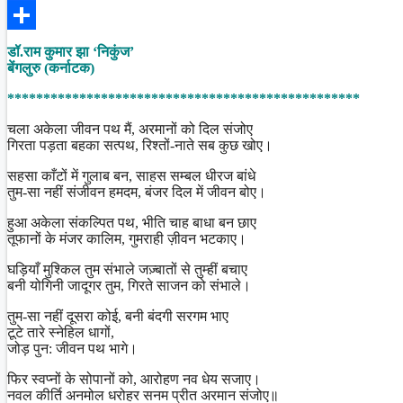
Facebook
Share
डॉ.राम कुमार झा ‘निकुंज’
बेंगलुरु (कर्नाटक)
*************************************************
चला अकेला जीवन पथ मैं, अरमानों को दिल संजोए
गिरता पड़ता बहका सत्पथ, रिश्तों-नाते सब कुछ खोए।
सहसा काँटों में गुलाब बन, साहस सम्बल धीरज बांधे
तुम-सा नहीं संजीवन हमदम, बंजर दिल में जीवन बोए।
हुआ अकेला संकल्पित पथ, भीति चाह बाधा बन छाए
तूफानों के मंजर कालिम, गुमराही ज़ीवन भटकाए।
घड़ियाँ मुश्किल तुम संभाले जज़्बातों से तुम्हीं बचाए
बनी योगिनी जादूगर तुम, गिरते साजन को संभाले।
तुम-सा नहीं दूसरा कोई, बनी बंदगी सरगम भाए
टूटे तारे स्नेहिल धागों,
जोड़ पुन: जीवन पथ भागे।
फिर स्वप्नों के सोपानों को, आरोहण नव धेय सजाए।
नवल कीर्ति अनमोल धरोहर सनम प्रीत अरमान संजोए॥