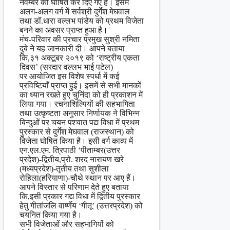
नवम्बर को घोषित कर दिए गए हैं। इसमें
अलग-अलग वर्ग में सर्वश्री दुर्गेश मेघवाल
तथा डॉ.धारा वल्लभ पांडेय को प्रथम विजेता
बनने का अवसर प्राप्त हुआ है।
मंच-परिवार की प्रचार प्रमुख सुश्री नमिता
दुबे ने यह जानकारी दी। आपने बताया
कि,३१ अक्टूबर २०१९ को ‘राष्ट्रीय एकता
दिवस’ (सरदार वल्लभ भाई पटेल)
पर आयोजित इस विशेष स्पर्धा में कई
प्रविष्टियाँ प्राप्त हुई। इसमें से सभी मानकों
का ध्यान रखते हुए चुनिंदा को ही प्रकाशन में
लिया गया। रचनाशिल्पियों की सहभागिता
तथा उत्कृष्टता अनुसार निर्णायक ने विभिन्न
बिन्दुओं पर चयन पश्चात पद्य विधा में प्रथम
पुरस्कार से दुर्गेश मेघवाल (राजस्थान) को
विजेता घोषित किया है। इसी वर्ग काव्य में
एन.एल.एम. त्रिपाठी ‘पीताम्बर(उत्तर
प्रदेश)-द्वितीय,प्रो. शरद नारायण खरे
(मध्यप्रदेश)-तृतीय तथा सुशीला
रोहिला(हरियाणा)-चौथे स्थान पर आए हैं।
आपने विस्तार से परिणाम देते हुए बताया
कि,इसी प्रकार गद्य विधा में द्वितीय पुरस्कार
हेतु गीतांजलि वार्ष्णेय ‘गीतू’ (उत्तरप्रदेश) को
चयनित किया गया है।
सभी विजेताओं और सहभागियों को