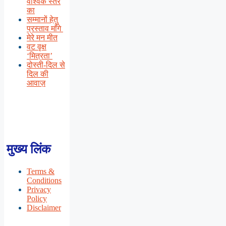
वैश्विक स्तर
का
सम्मानों हेतु
प्रस्ताव माँगे
मेरे मन मीत
वट वृक्ष
‘मित्रता’
दोस्ती-दिल से
दिल की
आवाज़
मुख्य लिंक
Terms &
Conditions
Privacy
Policy
Disclaimer