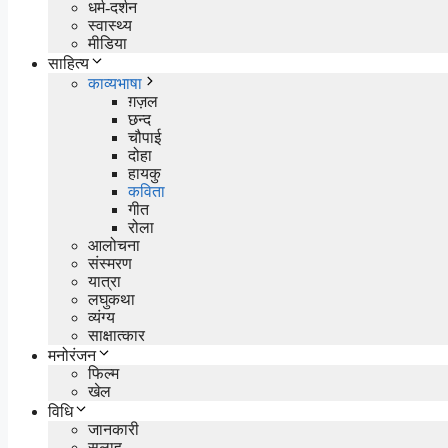
धर्म-दर्शन
स्वास्थ्य
मीडिया
साहित्य
काव्यभाषा
ग़ज़ल
छन्द
चौपाई
दोहा
हायकु
कविता
गीत
रोला
आलोचना
संस्मरण
यात्रा
लघुकथा
व्यंग्य
साक्षात्कार
मनोरंजन
फिल्म
खेल
विधि
जानकारी
सलाह