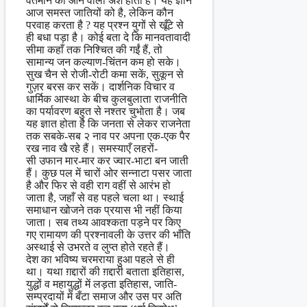
वर्तमान का आने वाला अंश होता है। यह ज्ञान
आज समस्त जातियों को है, लेकिन कौन
परवाह करता है ? यह प्रश्न युगों से खूँटे से
ही बधा पड़ा है। कोई बता दे कि मानवतावादी
सीमा कहाँ तक निश्चित की गईं हैं, तो
सामान्य जन कल्याण-चिंतन कम हो सके।
सुख चैन से रोजी-रोटी कमा सकें, सुकून से
गुज़र बरस कर सकें। दार्शनिक विचार व
धार्मिक आस्था के बीच कुलबुलाता राजनीति
का पर्यावरण बहुत से नश्तर चुभोता है। जब
यह ज्ञात होता है कि जनता से लेकर राजनेता
तक सबके-सब २ नाव पर अपना एक-एक पैर
रख नाव खै रहे हैं। समस्याएँ लहरों-
सी उफान मार-मार कर ज्वार-भाटा बन जाती
हैं। कुछ पल में चारों ओर सन्नाटा पसर जाता
है और फिर से वही राग वहीं से आरंभ हो
जाता है, जहाँ से वह पहले चला था। स्थाई
समाधान खोजने तक प्रयास भी नहीं किया
जाता। सब तथ्य आवश्कता पड़ने पर किए
गए रामायण की प्रश्नावली के उत्तर की भाँति
अस्थाई से उभरते व लुप्त होते रहते हैं।
देश का भविष्य चरमराया हुआ पहले से ही
था। यथा ग़द्दारों की ग़द्दारी बताता इतिहास,
युद्धों व महायुद्धों में लड़ता इतिहास, जाति-
सम्प्रदायों में बँटा समाज और उस पर अति