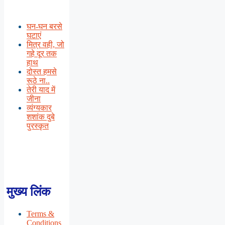
घन-घन बरसे
घटाएं
मित्र वही, जो
गहे दूर तक
हाथ
दोस्त हमसे
रूठे ना..
तेरी याद में
जीना
व्यंग्यकार
शशांक दुबे
पुरस्कृत
मुख्य लिंक
Terms &
Conditions