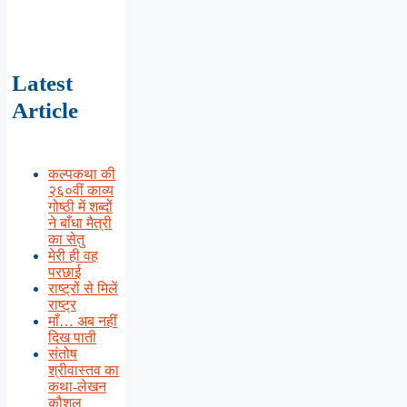
Latest
Article
कल्पकथा की
२६०वीं काव्य
गोष्ठी में शब्दों
ने बाँधा मैत्री
का सेतु
मेरी ही वह
परछाई
राष्ट्रों से मिलें
राष्ट्र
माँ… अब नहीं
दिख पाती
संतोष
श्रीवास्तव का
कथा-लेखन
कौशल