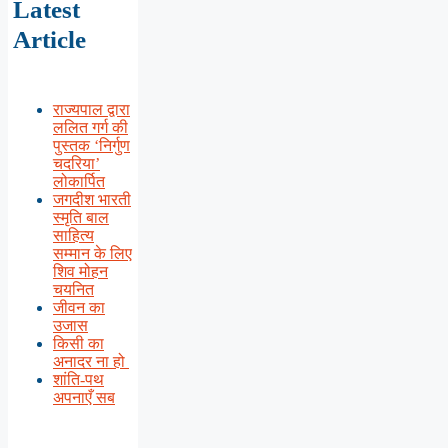
Latest
Article
राज्यपाल द्वारा
ललित गर्ग की
पुस्तक ‘निर्गुण
चदरिया’
लोकार्पित
जगदीश भारती
स्मृति बाल
साहित्य
सम्मान के लिए
शिव मोहन
चयनित
जीवन का
उजास
किसी का
अनादर ना हो
शांति-पथ
अपनाएँ सब