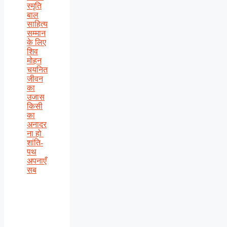
स्मृति
बाल
साहित्य
सम्मान
के लिए
शिव
मोहन
चयनित
जीवन
का
उजास
किसी
का
अनादर
ना हो
शांति-
पथ
अपनाएँ
सब