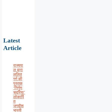
Latest
Article
राज्यपा
ल द्वारा
ललित
गर्ग की
पुस्तक
‘निर्गुण
चदरिया’
लोकार्पि
त
जगदीश
भारती