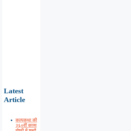
Latest
Article
कल्पकथा की
२६०वीं काव्य
गोष्ठी में शब्दों