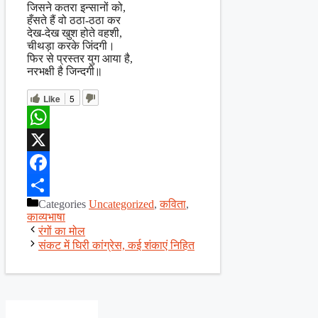
जिसने कतरा इन्सानों को,
हँसते हैं वो ठठा-ठठा कर
देख-देख खुश होते वहशी,
चीथड़ा करके जिंदगी।
फिर से प्रस्तर युग आया है,
नरभक्षी है जिन्दगी॥
Like
5
WhatsApp
X
Facebook
Categories
Uncategorized
,
कविता
,
Share
काव्यभाषा
रंगों का मोल
संकट में घिरी कांग्रेस, कई शंकाएं निहित