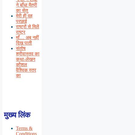
ने बाँधा मैत्री
का सेतु
मेरी ही वह
परछाई
राष्ट्रों से मिलें
राष्ट्र
माँ… अब नहीं
दिख पाती
संतोष
श्रीवास्तव का
कथा-लेखन
कौशल
वैश्विक स्तर
का
मुख्य लिंक
Terms &
Conditions