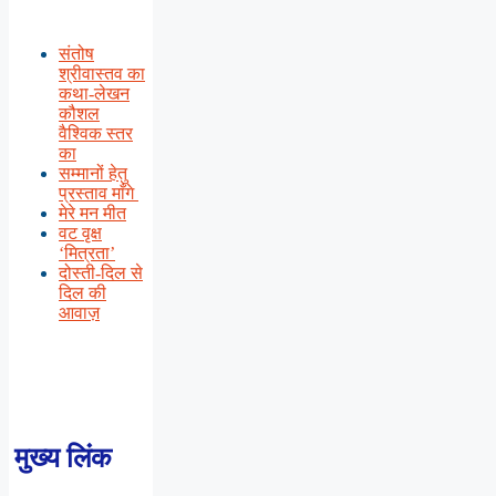
संतोष
श्रीवास्तव का
कथा-लेखन
कौशल
वैश्विक स्तर
का
सम्मानों हेतु
प्रस्ताव माँगे
मेरे मन मीत
वट वृक्ष
‘मित्रता’
दोस्ती-दिल से
दिल की
आवाज़
मुख्य लिंक