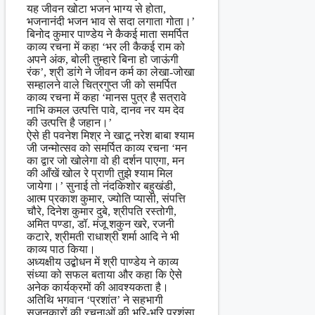
यह जीवन खोटा भजन भाग्य से होता,
भजनानंदी भजन भाव से सदा लगाता गोता।’
बिनोद कुमार पाण्डेय ने कैकई माता समर्पित
काव्य रचना में कहा ‘भर ली कैकई राम को
अपने अंक, बोली तुम्हारे बिना हो जाऊंगी
रंक’, श्री डांगे ने जीवन कर्म का लेखा-जोखा
सम्हालने वाले चित्रगुप्त जी को समर्पित
काव्य रचना में कहा ‘मानस पुत्र है सत्रावे
नाभि कमल उत्पत्ति पावे, दानव नर यम देव
की उत्पत्ति है जहान।’
ऐसे ही पवनेश मिश्र ने खाटू नरेश बाबा श्याम
जी जन्मोत्सव को समर्पित काव्य रचना ‘मन
का द्वार जो खोलेगा वो ही दर्शन पाएगा, मन
की आँखें खोल रे प्राणी तुझे श्याम मिल
जायेगा।’ सुनाई तो नंदकिशोर बहुखंडी,
आत्म प्रकाश कुमार, ज्योति प्यासी, संपत्ति
चौरे, दिनेश कुमार दुबे, श्रीपति रस्तोगी,
अमित पण्डा, डॉ. मंजू शकुन खरे, रजनी
कटारे, श्रीमती राधाश्री शर्मा आदि ने भी
काव्य पाठ किया।
अध्यक्षीय उद्बोधन में श्री पाण्डेय ने काव्य
संध्या को सफल बताया और कहा कि ऐसे
अनेक कार्यक्रमों की आवश्यकता है।
अतिथि भगवान ‘प्रशांत’ ने सहभागी
सृजनकारों की रचनाओं की भूरि-भूरि प्रशंसा