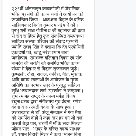
२२१वीं ऑनलाइन काव्यगोष्ठी में पौराणिक
भक्ति प्रसंगों की काव्य चर्चा ने आयोजन को
ऊर्जान्वित किया। अध्यक्षता बिहार के वरिष्ठ
साहित्यकार बिनोद कुमार पाण्डेय ने की।
प्रभु श्री राधा गोपीनाथ जी महाराज की कृपा
से सद साहित्य हेतु कृत संकल्पित कल्पकथा
साहित्य संस्था परिवार की संवाद प्रभारी
ज्योति राघव सिंह ने बताया कि देव प्रबोधिनी
एकादशी पर्व, खाटू नरेश श्याम बाबा
जन्मोत्सव, रामभक्त बलिदान दिवस एवं संत
नामदेव जी जयंती को समर्पित भक्ति काव्य
संध्या में देशभर से विद्वान सृजनकार जुड़े।
कुण्डली, दोहा, सजल, कवित्त, गीत, मुक्तक
आदि काव्य रचनाओं के आयोजन के मुख्य
अतिथि का पदभार उप्र के प्रबुद्ध साहित्य
सुधि भगवानदास शर्मा ‘प्रशांत’ ने सम्हाला।
शुभारंभ महाराष्ट्र के काव्य मर्मज्ञ विजय
रघुनाथराव द्वारा संगीतमय गुरु वंदना, गणेश
वंदना व सरस्वती वंदना के साथ हुआ।
उत्तराखण्ड से डॉ. अंजू सेमवाल ने गंगा मैया
को समर्पित दोहों में कहा ‘हर हर गंगे जो कहें
करती बेड़ा पार, चरणों में माँ के सदा मिलता
जीवन सार।’ उप्र के वरिष्ठ काव्य साधक
डॉ. श्याम बिहारी मिश्र ने कहा ‘भजन बिना