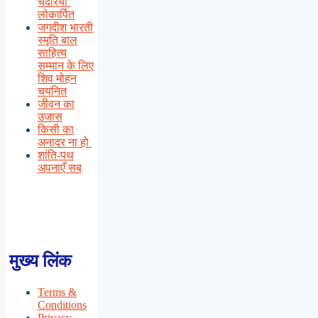
चदरिया’
लोकार्पित
जगदीश भारती
स्मृति बाल
साहित्य
सम्मान के लिए
शिव मोहन
चयनित
जीवन का
उजास
किसी का
अनादर ना हो
शांति-पथ
अपनाएँ सब
मुख्य लिंक
Terms &
Conditions
Privacy