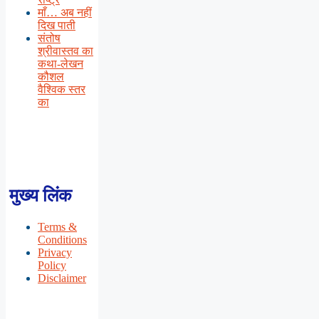
माँ… अब नहीं
दिख पाती
संतोष
श्रीवास्तव का
कथा-लेखन
कौशल
वैश्विक स्तर
का
मुख्य लिंक
Terms &
Conditions
Privacy
Policy
Disclaimer