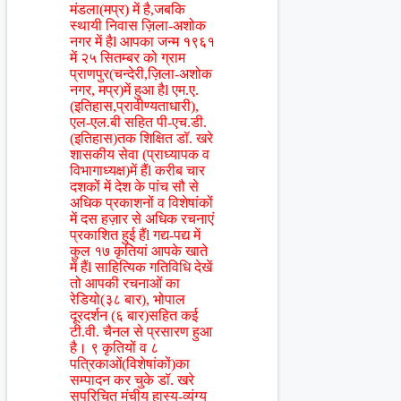
मंडला(मप्र) में है,जबकि
स्थायी निवास ज़िला-अशोक
नगर में हैl आपका जन्म १९६१
में २५ सितम्बर को ग्राम
प्राणपुर(चन्देरी,ज़िला-अशोक
नगर, मप्र)में हुआ हैl एम.ए.
(इतिहास,प्रावीण्यताधारी),
एल-एल.बी सहित पी-एच.डी.
(इतिहास)तक शिक्षित डॉ. खरे
शासकीय सेवा (प्राध्यापक व
विभागाध्यक्ष)में हैंl करीब चार
दशकों में देश के पांच सौ से
अधिक प्रकाशनों व विशेषांकों
में दस हज़ार से अधिक रचनाएं
प्रकाशित हुई हैंl गद्य-पद्य में
कुल १७ कृतियां आपके खाते
में हैंl साहित्यिक गतिविधि देखें
तो आपकी रचनाओं का
रेडियो(३८ बार), भोपाल
दूरदर्शन (६ बार)सहित कई
टी.वी. चैनल से प्रसारण हुआ
है। ९ कृतियों व ८
पत्रिकाओं(विशेषांकों)का
सम्पादन कर चुके डॉ. खरे
सुपरिचित मंचीय हास्य-व्यंग्य